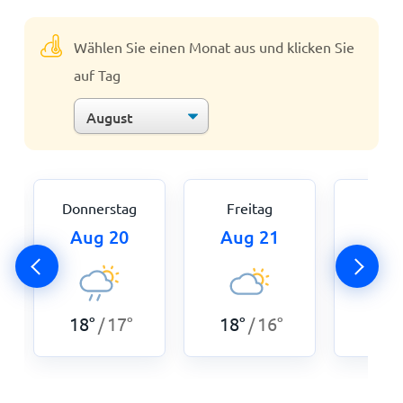
Wählen Sie einen Monat aus und klicken Sie
auf Tag
Donnerstag
Freitag
Sam
Aug 20
Aug 21
Aug
18
°
17
°
18
°
16
°
19
°
/
/