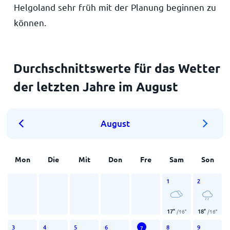
Helgoland sehr früh mit der Planung beginnen zu
können.
Durchschnittswerte für das Wetter
der letzten Jahre im August
August
Mon
Die
Mit
Don
Fre
Sam
Son
1
2
17
°
18
°
/
16
°
/
16
°
3
4
5
6
8
9
7