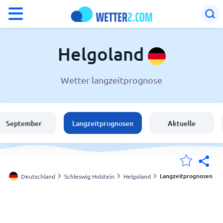
°F
°C
Helgoland
Wetter langzeitprognose
Wetter in Helgoland
Deutschland
September
Langzeitprognosen
Aktuelle
Schweiz
Österreich
Langzeitprognosen
Deutschland
Schleswig Holstein
Helgoland
Meine Standorte