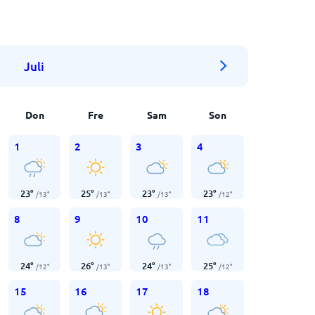
Juli
Don
Fre
Sam
Son
1
2
3
4
23
°
25
°
23
°
23
°
/
13
°
/
13
°
/
13
°
/
12
°
8
9
10
11
24
°
26
°
24
°
25
°
/
12
°
/
13
°
/
13
°
/
12
°
15
16
17
18