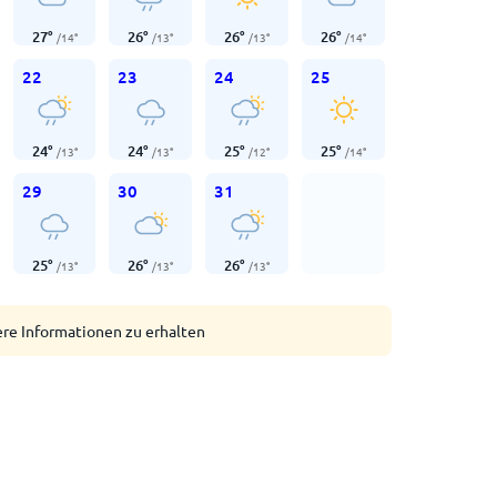
27
°
26
°
26
°
26
°
/
14
°
/
13
°
/
13
°
/
14
°
22
23
24
25
24
°
24
°
25
°
25
°
/
13
°
/
13
°
/
12
°
/
14
°
29
30
31
25
°
26
°
26
°
/
13
°
/
13
°
/
13
°
ere Informationen zu erhalten