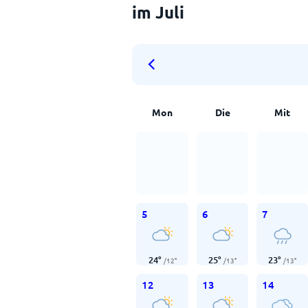
im Juli
Mon
Die
Mit
5
6
7
24
°
25
°
23
°
/
12
°
/
13
°
/
13
°
12
13
14