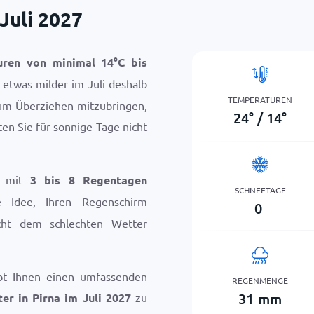
Juli 2027
uren von minimal
14
°
C
bis
v etwas milder im Juli deshalb
TEMPERATUREN
 zum Überziehen mitzubringen,
24
°
/
14
°
en Sie für sonnige Tage nicht
i mit
3 bis 8 Regentagen
SCHNEETAGE
e Idee, Ihren Regenschirm
0
icht dem schlechten Wetter
bt Ihnen einen umfassenden
REGENMENGE
31
mm
er in Pirna im Juli 2027
zu