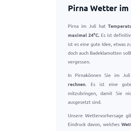
Pirna Wetter im 
Pirna im Juli hat
Temperat
maximal
24
°
C
.
Es ist definiti
ist es eine gute Idee, etwas
doch auch Badeklamotten sollt
vergessen.
In Pirnakönnen Sie im Jul
rechnen
. Es ist eine gut
mitzubringen, damit Sie n
ausgesetzt sind.
Unsere Wettervorhersage gi
Eindruck davon, welches
Wett