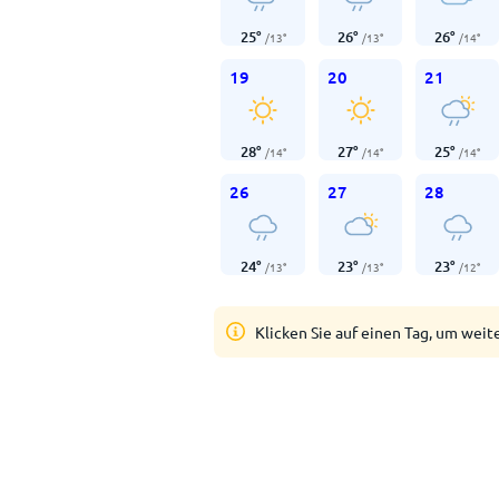
25
°
26
°
26
°
/
13
°
/
13
°
/
14
°
19
20
21
28
°
27
°
25
°
/
14
°
/
14
°
/
14
°
26
27
28
24
°
23
°
23
°
/
13
°
/
13
°
/
12
°
Klicken Sie auf einen Tag, um weit