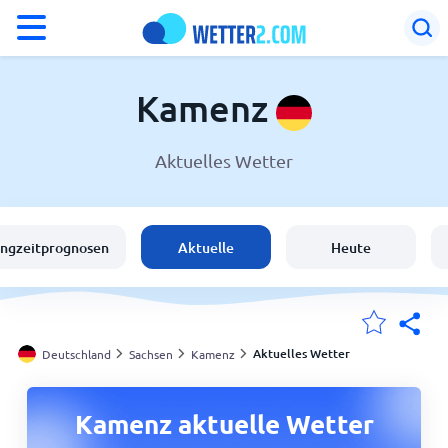
°F
°C
Kamenz
Aktuelles Wetter
Wetter in Kamenz
Deutschland
angzeitprognosen
Aktuelle
Heute
Schweiz
Österreich
Aktuelles Wetter
Deutschland
Sachsen
Kamenz
Meine Standorte
Kamenz aktuelle Wetter