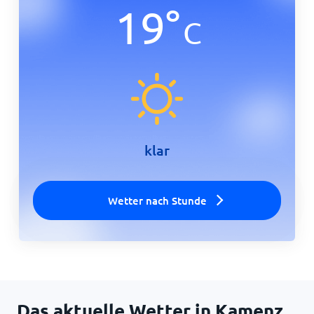
19
°
C
Startseite
klar
Wetter nach Stunde
Das aktuelle Wetter in Kamenz