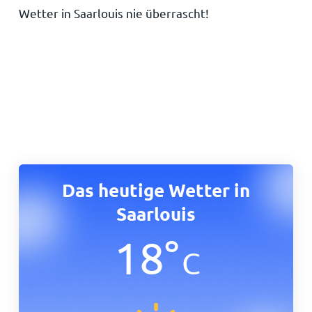
Wetter in Saarlouis nie überrascht!
Das heutige Wetter in
Saarlouis
18
°
C