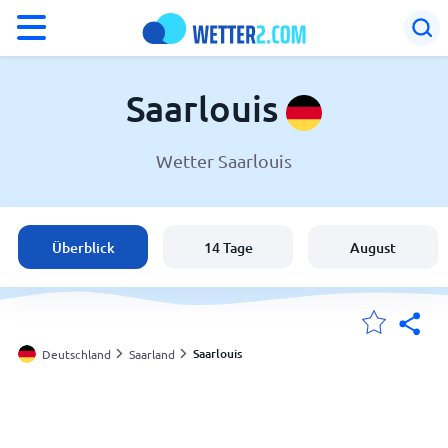
°F
°C
Saarlouis
Wetter Saarlouis
Wetter in Saarlouis
Deutschland
Überblick
14 Tage
August
Schweiz
Österreich
Saarlouis
Deutschland
Saarland
Meine Standorte