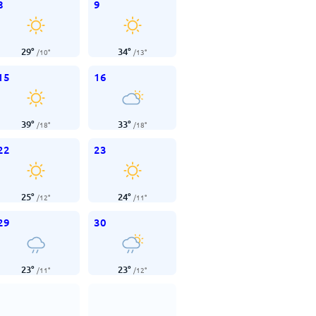
8
9
29
°
34
°
/
10
°
/
13
°
15
16
39
°
33
°
/
18
°
/
18
°
22
23
25
°
24
°
/
12
°
/
11
°
29
30
23
°
23
°
/
11
°
/
12
°