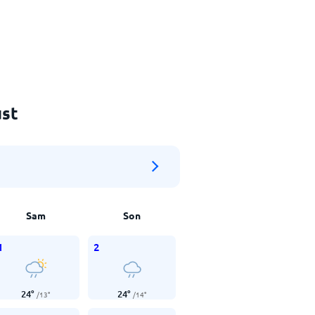
ust
Sam
Son
1
2
24
°
24
°
/
13
°
/
14
°