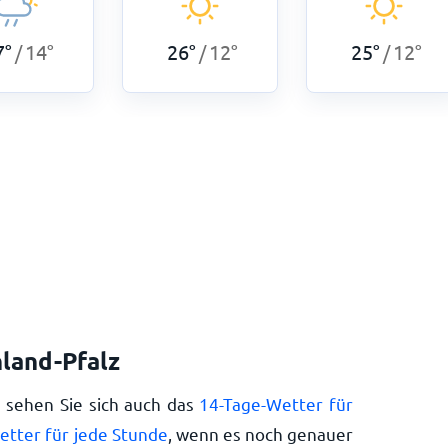
7
°
14
°
26
°
12
°
25
°
12
°
/
/
/
nland-Pfalz
e sehen Sie sich auch das
14-Tage-Wetter für
etter für jede Stunde
, wenn es noch genauer