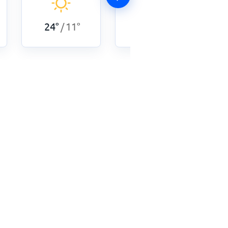
26
°
12
°
/
24
°
11
°
/