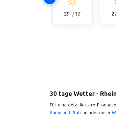
27
°
11
°
/
29
°
12
°
2
/
30 tage Wetter - Rhei
Für eine detailliertere Prognos
Rheinland-Pfalz
an oder unser
W