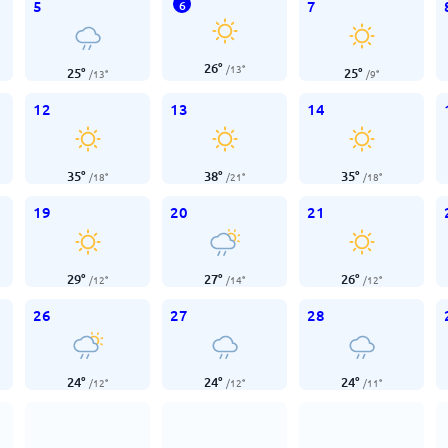
5
7
6
26
°
/
13
°
25
°
25
°
/
13
°
/
9
°
12
13
14
35
°
38
°
35
°
/
18
°
/
21
°
/
18
°
19
20
21
29
°
27
°
26
°
/
12
°
/
14
°
/
12
°
26
27
28
24
°
24
°
24
°
/
12
°
/
12
°
/
11
°