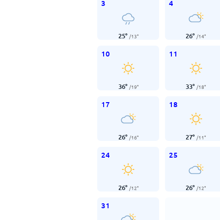
3
4
25
°
26
°
/
13
°
/
14
°
10
11
36
°
33
°
/
19
°
/
18
°
17
18
26
°
27
°
/
16
°
/
11
°
24
25
26
°
26
°
/
12
°
/
12
°
31