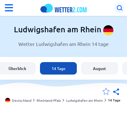
°F
°C
Ludwigshafen am Rhein
Wetter Ludwigshafen am Rhein 14 tage
Wetter in Ludwigshafen am Rhein
Deutschland
Überblick
14 Tage
August
Schweiz
Österreich
14 Tage
Deutschland
Rheinland-Pfalz
Ludwigshafen am Rhein
Meine Standorte