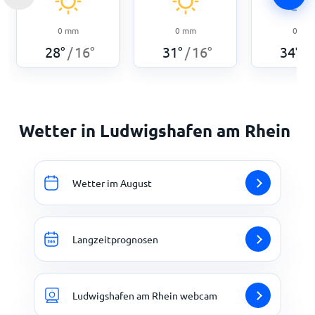
0
mm
0
mm
0
mm
28
°
16
°
31
°
16
°
34
°
/
/
/
Wetter in Ludwigshafen am Rhein
Wetter im August
Langzeitprognosen
Ludwigshafen am Rhein webcam