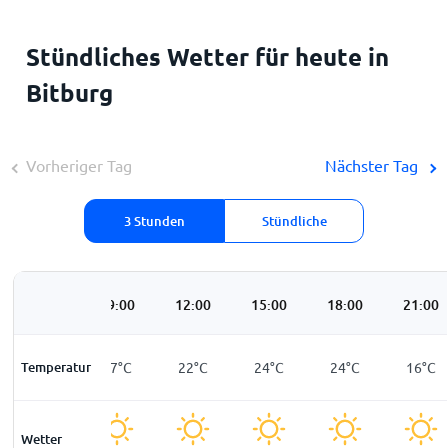
Stündliches Wetter für heute in
Bitburg
Vorheriger Tag
Nächster Tag
3 Stunden
Stündliche
06:00
09:00
12:00
15:00
18:00
21:00
Temperatur
8
°
C
17
°
C
22
°
C
24
°
C
24
°
C
16
°
C
Wetter