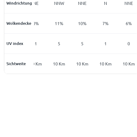
Windrichtung
NNE
NE
NNW
NNE
N
NNE
Wolkendecke
5
%
0
%
11
%
10
%
7
%
6
%
UV index
0
1
5
5
1
0
Sichtweite
10
Km
10
Km
10
Km
10
Km
10
Km
10
Km