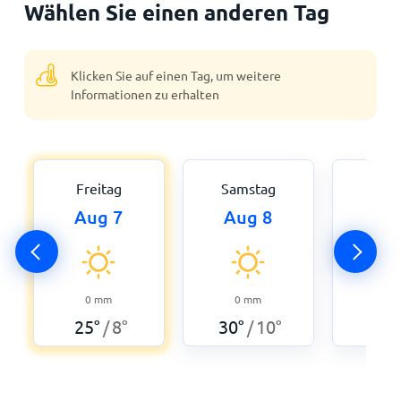
Wählen Sie einen anderen Tag
Klicken Sie auf einen Tag, um weitere
Informationen zu erhalten
Freitag
Samstag
Son
Aug 7
Aug 8
Au
0
mm
0
mm
0
25
°
8
°
30
°
10
°
34
°
/
/