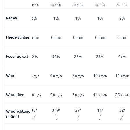
klar
sonnig
sonnig
sonnig
sonnig
sonnig
Regen
8
%
2
%
1
%
1
%
1
%
2
%
Niederschlag
0
mm
0
mm
0
mm
0
mm
0
mm
0
mm
Feuchtigkeit
76
%
48
%
34
%
26
%
26
%
47
%
Wind
9
8
4
6
10
12
Km/h
Km/h
Km/h
Km/h
Km/h
Km/h
18
Windböen
10
5
7
11
25
Km/h
Km/h
Km/h
Km/h
Km/h
Km/h
14
°
38
°
349
°
27
°
11
°
32
°
Windrichtung
in Grad