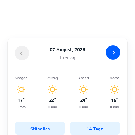
Startseite
07 August, 2026
Freitag
Morgen
Mittag
Abend
Nacht
17
°
22
°
24
°
16
°
0
mm
0
mm
0
mm
0
mm
Stündlich
14 Tage