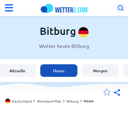
°F
°C
Bitburg
Wetter heute Bitburg
Wetter in Bitburg
Deutschland
Aktuelle
Heute
Morgen
Schweiz
Österreich
Heute
Deutschland
Rheinland-Pfalz
Bitburg
Meine Standorte