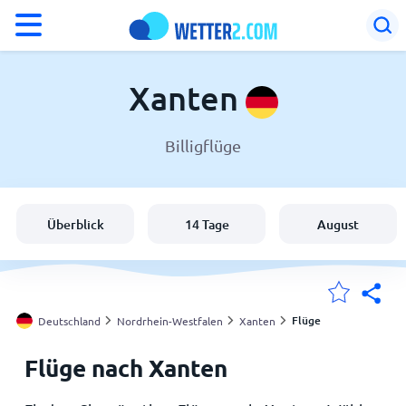
°F
°C
Xanten
Billigflüge
Wetter in Xanten
Deutschland
Überblick
14 Tage
August
Schweiz
Österreich
Flüge
Deutschland
Nordrhein-Westfalen
Xanten
Flüge nach Xanten
Meine Standorte