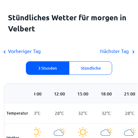
Stündliches Wetter für morgen in
Velbert
Vorheriger Tag
Nächster Tag
3 Stunden
Stündliche
06:00
09:00
12:00
15:00
18:00
21:00
Temperatur
19
°
C
23
°
C
28
°
C
32
°
C
32
°
C
28
°
C
Wetter