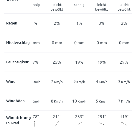
klar
sonnig
leicht
sonnig
leicht
leicht
bewölkt
bewölkt
bewölkt
Regen
3
%
1
%
2
%
1
%
3
%
2
%
Niederschlag
0
mm
0
mm
0
mm
0
mm
0
mm
0
mm
Feuchtigkeit
49
%
37
%
25
%
19
%
19
%
29
%
Wind
6
6
7
9
4
3
Km/h
Km/h
Km/h
Km/h
Km/h
Km/h
13
Windböen
9
8
10
5
7
Km/h
Km/h
Km/h
Km/h
Km/h
Km/h
138
°
178
°
212
°
233
°
291
°
119
°
Windrichtung
in Grad