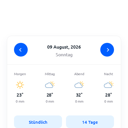
Startseite
09 August, 2026
Sonntag
Morgen
Mittag
Abend
Nacht
23
°
28
°
32
°
28
°
0
mm
0
mm
0
mm
0
mm
Stündlich
14 Tage