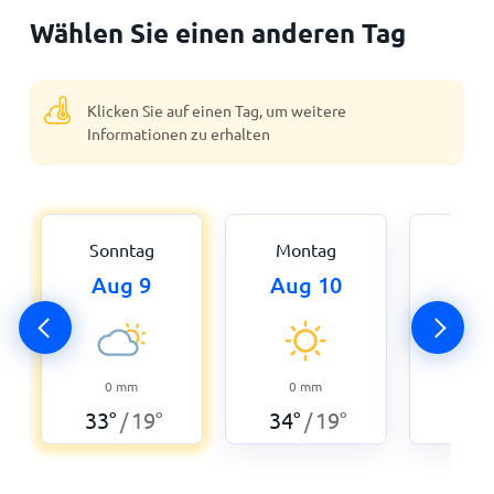
Wählen Sie einen anderen Tag
Klicken Sie auf einen Tag, um weitere
Informationen zu erhalten
Sonntag
Montag
Dien
Aug 9
Aug 10
Aug
0
0
mm
0
mm
25
°
33
°
19
°
34
°
19
°
/
/