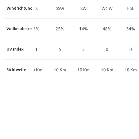
Windrichtung
SE
S
SSW
SW
WNW
ESE
Wolkendecke
19
%
3
%
25
%
14
%
48
%
34
%
UV index
0
1
5
5
0
0
Sichtweite
10
Km
10
Km
10
Km
10
Km
10
Km
10
Km