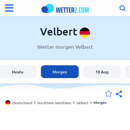
°F
°C
Velbert
Wetter morgen Velbert
Wetter in Velbert
Deutschland
Heute
Morgen
10 Aug
Schweiz
Österreich
Morgen
Deutschland
Nordrhein-Westfalen
Velbert
Meine Standorte