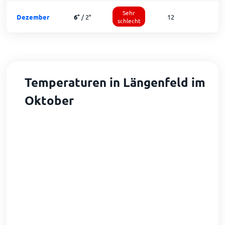
Sehr
Dezember
6
°
/
2
°
12
1
schlecht
Temperaturen in Längenfeld im
Oktober