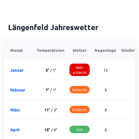
Längenfeld Jahreswetter
Monat
Temperaturen
Wetter
Regentage
Niedersc
Sehr
Januar
5
°
/
1
°
12
1
schlecht
Februar
7
°
/
1
°
Schlecht
9
1
März
11
°
/
3
°
Schlecht
9
2
April
15
°
/
6
°
Gut
6
2