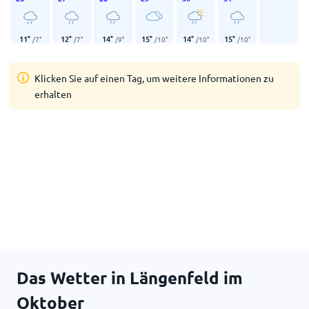
11
°
12
°
14
°
15
°
14
°
15
°
/
7
°
/
7
°
/
9
°
/
10
°
/
10
°
/
10
°
Klicken Sie auf einen Tag, um weitere Informationen zu
erhalten
Das Wetter in Längenfeld im
Oktober