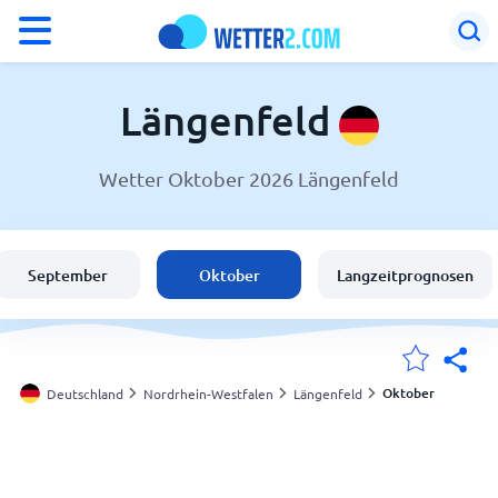
°F
°C
Längenfeld
Wetter Oktober 2026 Längenfeld
Wetter in Längenfeld
Deutschland
September
Oktober
Langzeitprognosen
Schweiz
Österreich
Oktober
Deutschland
Nordrhein-Westfalen
Längenfeld
Meine Standorte