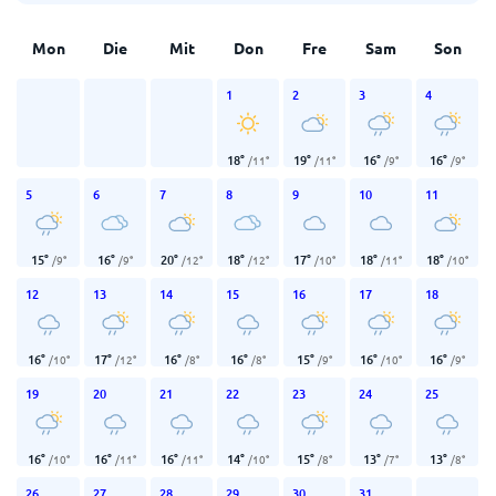
Mon
Die
Mit
Don
Fre
Sam
Son
1
2
3
4
18
°
19
°
16
°
16
°
/
11
°
/
11
°
/
9
°
/
9
°
5
6
7
8
9
10
11
15
°
16
°
20
°
18
°
17
°
18
°
18
°
/
9
°
/
9
°
/
12
°
/
12
°
/
10
°
/
11
°
/
10
°
12
13
14
15
16
17
18
16
°
17
°
16
°
16
°
15
°
16
°
16
°
/
10
°
/
12
°
/
8
°
/
8
°
/
9
°
/
10
°
/
9
°
19
20
21
22
23
24
25
16
°
16
°
16
°
14
°
15
°
13
°
13
°
/
10
°
/
11
°
/
11
°
/
10
°
/
8
°
/
7
°
/
8
°
26
27
28
29
30
31