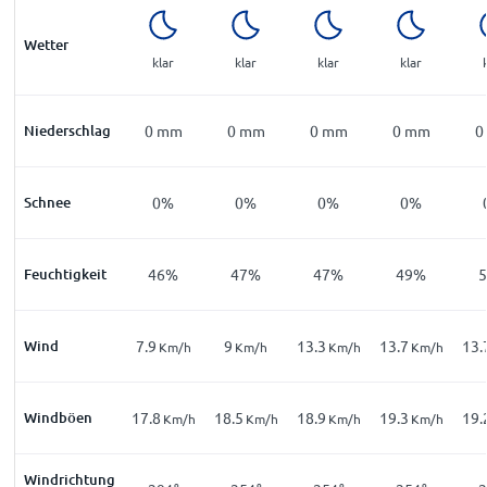
Wetter
klar
klar
klar
klar
Niederschlag
0
mm
0
mm
0
mm
0
mm
0
Schnee
0%
0%
0%
0%
Feuchtigkeit
46%
47%
47%
49%
Wind
7.9
9
13.3
13.7
13.
Km/h
Km/h
Km/h
Km/h
Windböen
17.8
18.5
18.9
19.3
19.
Km/h
Km/h
Km/h
Km/h
Windrichtung