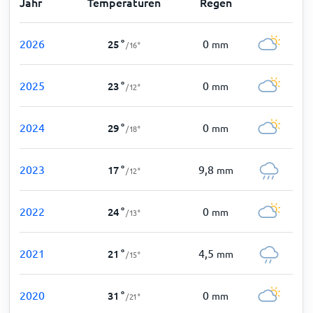
Jahr
Temperaturen
Regen
2026
0
25
°
mm
/
16
°
2025
0
23
°
mm
/
12
°
2024
0
29
°
mm
/
18
°
2023
9,8
17
°
mm
/
12
°
2022
0
24
°
mm
/
13
°
2021
4,5
21
°
mm
/
15
°
2020
0
31
°
mm
/
21
°