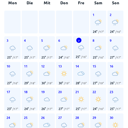
Mon
Die
Mit
Don
Fre
Sam
Son
1
2
24
°
24
°
/
17
°
/
16
°
3
4
5
6
8
9
7
25
°
/
16
°
25
°
25
°
25
°
24
°
25
°
27
°
/
17
°
/
17
°
/
17
°
/
16
°
/
16
°
/
17
°
10
11
12
13
14
15
16
27
°
29
°
30
°
30
°
28
°
27
°
26
°
/
16
°
/
18
°
/
19
°
/
19
°
/
19
°
/
19
°
/
17
°
17
18
19
20
21
22
23
23
°
24
°
26
°
27
°
25
°
24
°
25
°
/
17
°
/
16
°
/
17
°
/
17
°
/
17
°
/
16
°
/
17
°
24
25
26
27
28
29
30