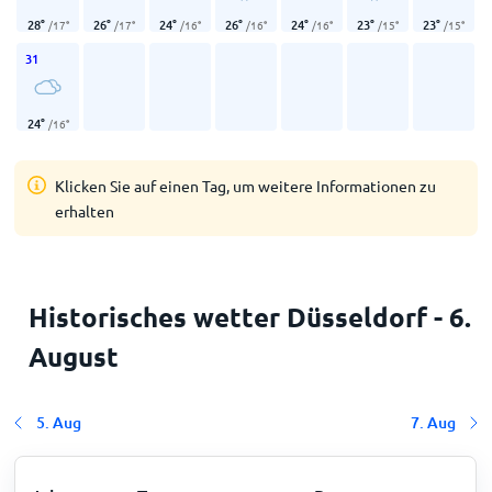
28
°
26
°
24
°
26
°
24
°
23
°
23
°
/
17
°
/
17
°
/
16
°
/
16
°
/
16
°
/
15
°
/
15
°
31
24
°
/
16
°
Klicken Sie auf einen Tag, um weitere Informationen zu
erhalten
Historisches wetter Düsseldorf - 6.
August
5. Aug
7. Aug