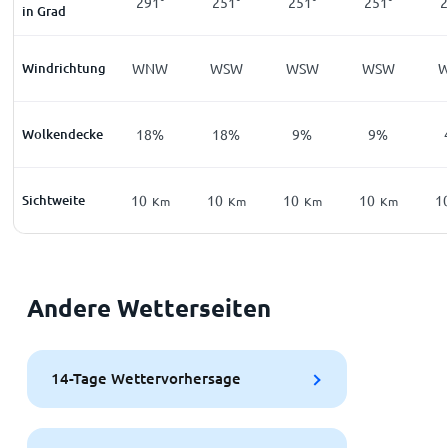
291°
251°
251°
251°
2
in Grad
Windrichtung
WNW
WSW
WSW
WSW
Wolkendecke
18%
18%
9%
9%
Sichtweite
10
10
10
10
1
Km
Km
Km
Km
Andere Wetterseiten
14-Tage Wettervorhersage