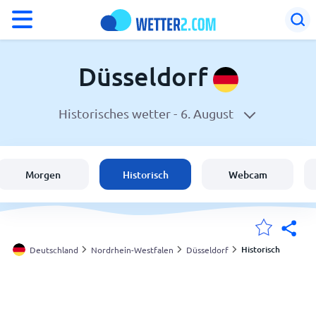
°F
°C
Düsseldorf
Historisches wetter -
6. August
Wetter in Düsseldorf
Deutschland
Morgen
Historisch
Webcam
Schweiz
Österreich
Historisch
Deutschland
Nordrhein-Westfalen
Düsseldorf
Meine Standorte