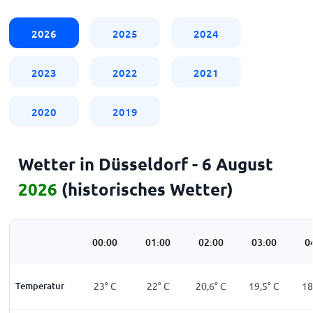
2026
2025
2024
2023
2022
2021
2020
2019
Wetter in Düsseldorf - 6 August
2026
(historisches Wetter)
00:00
01:00
02:00
03:00
0
Temperatur
23
°
C
22
°
C
20,6
°
C
19,5
°
C
18