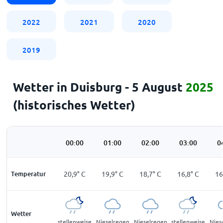
2022
2021
2020
2019
Wetter in Duisburg - 5 August
2025
(historisches Wetter)
00:00
01:00
02:00
03:00
0
Temperatur
20,9
°
C
19,9
°
C
18,7
°
C
16,8
°
C
16
Wetter
stellenweise
Nieselregen
Nieselregen
stellenweise
Nies