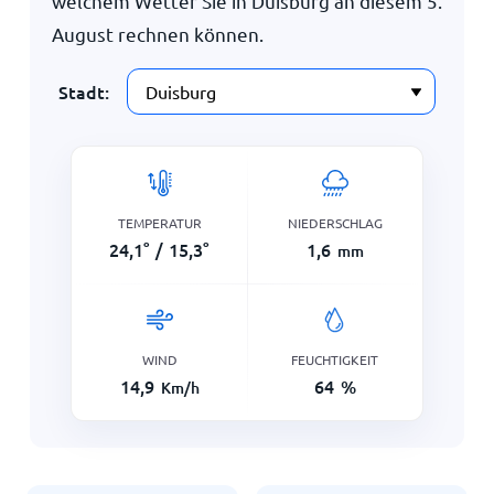
welchem Wetter Sie in Duisburg an diesem
5.
August
rechnen können.
Stadt:
TEMPERATUR
NIEDERSCHLAG
24,1
°
/
15,3
°
1,6
mm
WIND
FEUCHTIGKEIT
14,9
64
%
Km/h