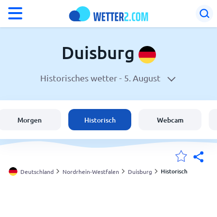
°F
°C
Duisburg
Historisches wetter -
5. August
Wetter in Duisburg
Deutschland
Morgen
Historisch
Webcam
Schweiz
Österreich
Historisch
Deutschland
Nordrhein-Westfalen
Duisburg
Meine Standorte