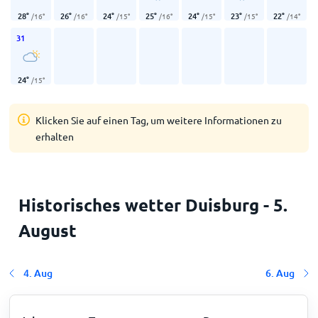
28
°
26
°
24
°
25
°
24
°
23
°
22
°
/
16
°
/
16
°
/
15
°
/
16
°
/
15
°
/
15
°
/
14
°
31
24
°
/
15
°
Klicken Sie auf einen Tag, um weitere Informationen zu
erhalten
Historisches wetter Duisburg - 5.
August
4. Aug
6. Aug