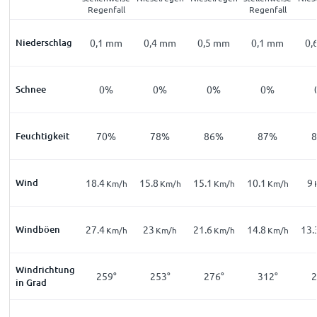
Regenfall
Regenfall
Niederschlag
0,1
mm
0,4
mm
0,5
mm
0,1
mm
0,
Schnee
0%
0%
0%
0%
Feuchtigkeit
70%
78%
86%
87%
Wind
18.4
15.8
15.1
10.1
9
Km/h
Km/h
Km/h
Km/h
Windböen
27.4
23
21.6
14.8
13.
Km/h
Km/h
Km/h
Km/h
Windrichtung
259°
253°
276°
312°
2
in Grad