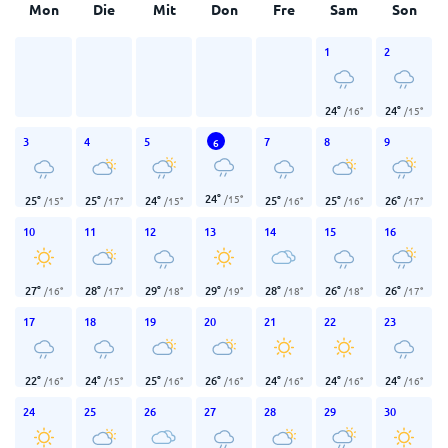
Mon
Die
Mit
Don
Fre
Sam
Son
1
2
24
°
24
°
/
16
°
/
15
°
3
4
5
7
8
9
6
24
°
/
15
°
25
°
25
°
24
°
25
°
25
°
26
°
/
15
°
/
17
°
/
15
°
/
16
°
/
16
°
/
17
°
10
11
12
13
14
15
16
27
°
28
°
29
°
29
°
28
°
26
°
26
°
/
16
°
/
17
°
/
18
°
/
19
°
/
18
°
/
18
°
/
17
°
17
18
19
20
21
22
23
22
°
24
°
25
°
26
°
24
°
24
°
24
°
/
16
°
/
15
°
/
16
°
/
16
°
/
16
°
/
16
°
/
16
°
24
25
26
27
28
29
30