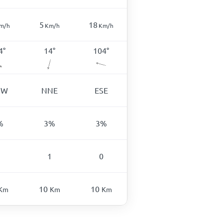
5
18
m/h
Km/h
Km/h
4
°
14
°
104
°
NW
NNE
ESE
%
3
%
3
%
1
0
10
10
Km
Km
Km