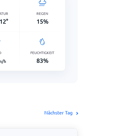
ATUR
REGEN
12
°
15
%
D
FEUCHTIGKEIT
83
%
m/h
Nächster Tag