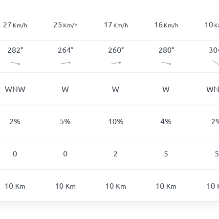
27
25
17
16
10
Km/h
Km/h
Km/h
Km/h
K
282
°
264
°
260
°
280
°
30
WNW
W
W
W
W
2
%
5
%
10
%
4
%
2
0
0
2
5
5
10
10
10
10
10
Km
Km
Km
Km