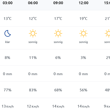
03:00
06:00
09:00
12:00
15:
13
°
C
12
°
C
17
°
C
19
°
C
21
klar
sonnig
sonnig
sonnig
son
8
%
11
%
6
%
3
%
2
0
0
0
0
0
mm
mm
mm
mm
77
%
83
%
68
%
56
%
48
13
12
14
14
9
Km/h
Km/h
Km/h
Km/h
K