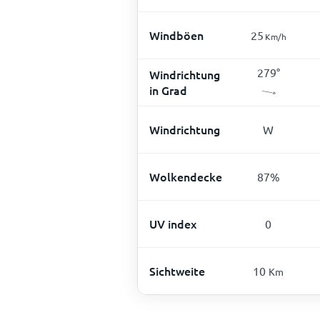
Windböen
25
Km/h
279
°
Windrichtung
in Grad
Windrichtung
W
Wolkendecke
87
%
UV index
0
Sichtweite
10
Km