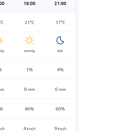
00
18:00
21:00
°
C
21
°
C
17
°
C
nig
sonnig
klar
%
1
%
4
%
0
0
mm
mm
mm
%
46
%
60
%
4
9
m/h
Km/h
Km/h