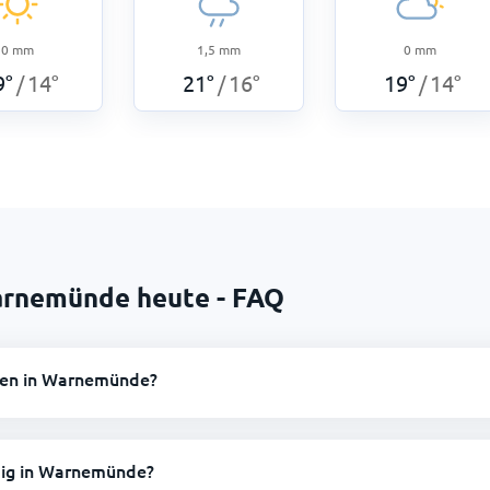
0
mm
1,5
mm
0
mm
9
°
14
°
21
°
16
°
19
°
14
°
/
/
/
arnemünde heute - FAQ
nen in Warnemünde?
dig in Warnemünde?