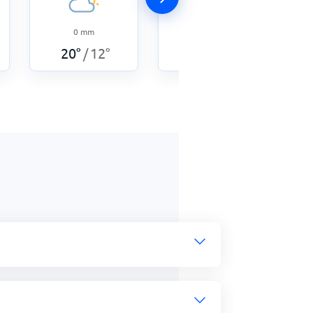
0
mm
0
mm
20
°
12
°
26
°
13
°
/
/