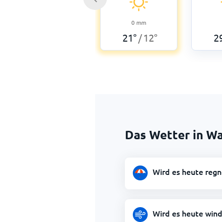
0
mm
21
°
12
°
2
/
Das Wetter in W
Wird es heute reg
Wird es heute win