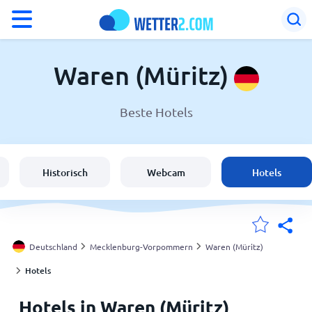
°F
°C
Waren (Müritz)
Beste Hotels
Wetter in Waren (Müritz)
Deutschland
Historisch
Webcam
Hotels
Schweiz
Österreich
Deutschland
Mecklenburg-Vorpommern
Waren (Müritz)
Hotels
Meine Standorte
Hotels in Waren (Müritz)