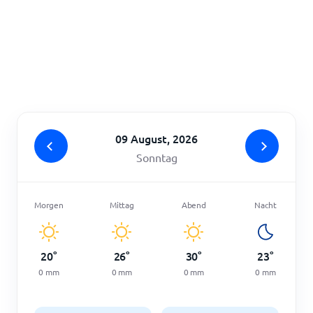
Startseite
09 August, 2026
Sonntag
Morgen
Mittag
Abend
Nacht
20
°
26
°
30
°
23
°
0
mm
0
mm
0
mm
0
mm