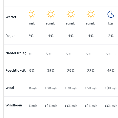
Wetter
sonnig
sonnig
sonnig
sonnig
sonnig
klar
Regen
4
%
2
%
1
%
1
%
1
%
2
%
Niederschlag
0
mm
0
mm
0
mm
0
mm
0
mm
0
mm
Feuchtigkeit
62
%
49
%
35
%
29
%
28
%
46
%
13
Wind
17
18
19
15
10
Km/h
Km/h
Km/h
Km/h
Km/h
Km/h
28
Windböen
22
21
22
21
22
Km/h
Km/h
Km/h
Km/h
Km/h
Km/h