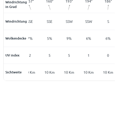
152
°
157
°
160
°
193
°
194
°
186
°
Windrichtung
in Grad
Windrichtung
SSE
SSE
SSE
SSW
SSW
S
Wolkendecke
3
%
7
%
5
%
9
%
6
%
6
%
UV index
0
2
5
5
1
0
Sichtweite
10
Km
10
Km
10
Km
10
Km
10
Km
10
Km