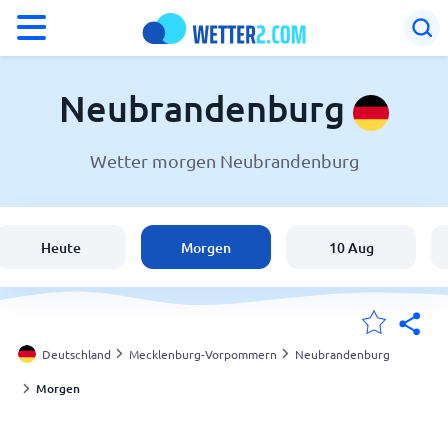
°F
°C
Neubrandenburg
Wetter morgen Neubrandenburg
Wetter in Neubrandenburg
Deutschland
Heute
Morgen
10 Aug
Schweiz
Österreich
Deutschland
Mecklenburg-Vorpommern
Neubrandenburg
Morgen
Meine Standorte