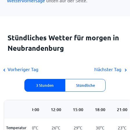
Wettervorhersage
unten auf der Seite.
Stündliches Wetter für morgen in
Neubrandenburg
Vorheriger Tag
Nächster Tag
3 Stunden
Stündliche
06:00
09:00
12:00
15:00
18:00
21:00
Temperatur
14
°
C
20
°
C
26
°
C
29
°
C
30
°
C
23
°
C