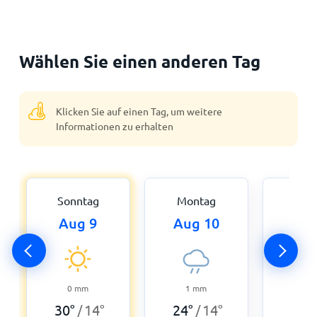
Wählen Sie einen anderen Tag
Klicken Sie auf einen Tag, um weitere
Informationen zu erhalten
Sonntag
Montag
Dien
Aug 9
Aug 10
Aug
0
mm
1
mm
0
30
°
14
°
24
°
14
°
21
°
/
/