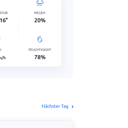
ATUR
REGEN
16
°
20
%
D
FEUCHTIGKEIT
78
%
m/h
Nächster Tag