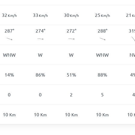
32
33
30
25
21
Km/h
Km/h
Km/h
Km/h
K
287
°
274
°
272
°
288
°
31
WNW
W
W
WNW
N
14
%
86
%
51
%
88
%
4
0
0
2
5
4
10
10
10
10
10
Km
Km
Km
Km