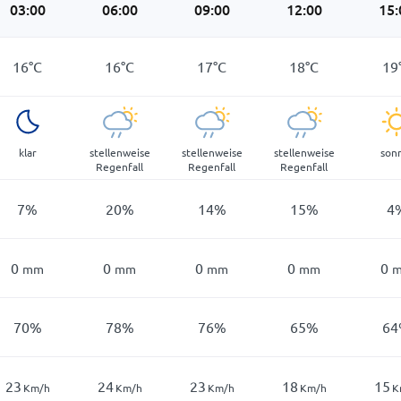
03:00
06:00
09:00
12:00
15:
16
°
C
16
°
C
17
°
C
18
°
C
19
klar
stellenweise
stellenweise
stellenweise
son
Regenfall
Regenfall
Regenfall
7
%
20
%
14
%
15
%
4
0
0
0
0
0
mm
mm
mm
mm
70
%
78
%
76
%
65
%
64
23
24
23
18
15
Km/h
Km/h
Km/h
Km/h
K