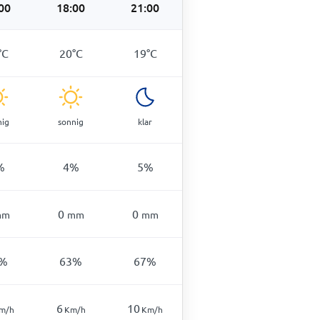
00
18:00
21:00
°
C
20
°
C
19
°
C
nig
sonnig
klar
%
4
%
5
%
0
0
mm
mm
mm
%
63
%
67
%
6
10
m/h
Km/h
Km/h