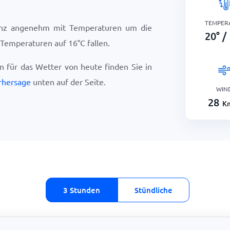
TEMPER
inz angenehm mit Temperaturen um die
20
°
/
e Temperaturen auf
16
°
C
fallen.
en für das Wetter von heute finden Sie in
rhersage
unten auf der Seite.
WIN
28
K
3 Stunden
Stündliche