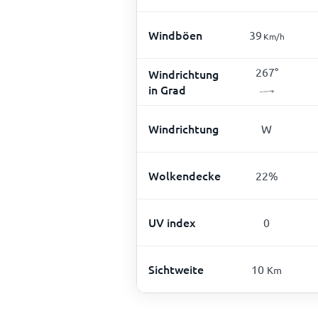
Windböen
39
Km/h
267
°
Windrichtung
in Grad
Windrichtung
W
Wolkendecke
22
%
UV index
0
Sichtweite
10
Km