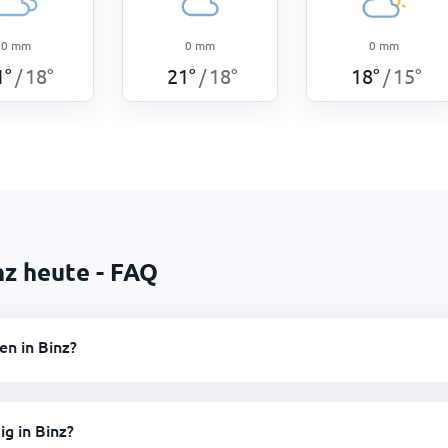
0
mm
0
mm
0
mm
1
°
18
°
21
°
18
°
18
°
15
°
/
/
/
nz heute - FAQ
en in Binz?
ig in Binz?