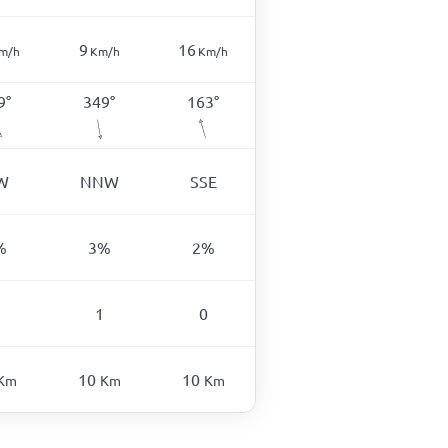
9
16
m/h
Km/h
Km/h
9
°
349
°
163
°
W
NNW
SSE
%
3
%
2
%
1
0
10
10
Km
Km
Km