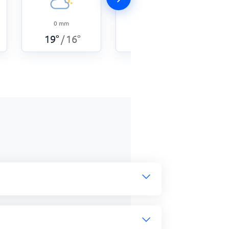
0
mm
0
mm
22
°
18
°
/
19
°
16
°
/