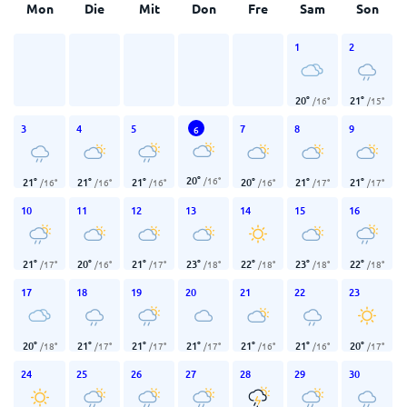
Mon
Die
Mit
Don
Fre
Sam
Son
1
2
20
°
21
°
/
16
°
/
15
°
3
4
5
7
8
9
6
20
°
/
16
°
21
°
21
°
21
°
20
°
21
°
21
°
/
16
°
/
16
°
/
16
°
/
16
°
/
17
°
/
17
°
10
11
12
13
14
15
16
21
°
20
°
21
°
23
°
22
°
23
°
22
°
/
17
°
/
16
°
/
17
°
/
18
°
/
18
°
/
18
°
/
18
°
17
18
19
20
21
22
23
20
°
21
°
21
°
21
°
21
°
21
°
20
°
/
18
°
/
17
°
/
17
°
/
17
°
/
16
°
/
16
°
/
17
°
24
25
26
27
28
29
30