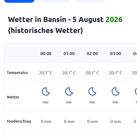
Wetter in Bansin - 5 August
2026
(historisches Wetter)
00:00
01:00
02:00
03:00
0
Temperatur
20,1
°
C
20,1
°
C
20,1
°
C
20,1
°
C
20
Wetter
klar
klar
klar
klar
Niederschlag
0
mm
0
mm
0
mm
0
mm
0