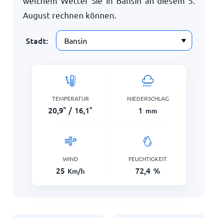
welchem Wetter Sie in Bansin an diesem
5.
August
rechnen können.
Stadt:
TEMPERATUR
NIEDERSCHLAG
20,9
°
/
16,1
°
1
mm
WIND
FEUCHTIGKEIT
25
72,4
%
Km/h