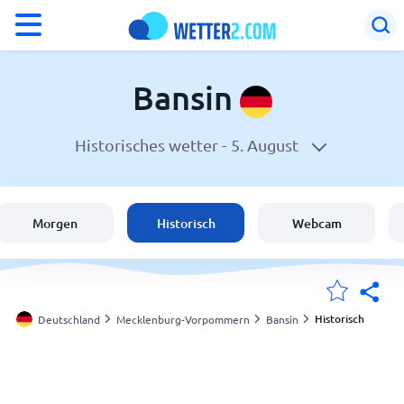
°F
°C
Bansin
Historisches wetter -
5. August
Wetter in Bansin
Deutschland
Morgen
Historisch
Webcam
Schweiz
Österreich
Historisch
Deutschland
Mecklenburg-Vorpommern
Bansin
Meine Standorte