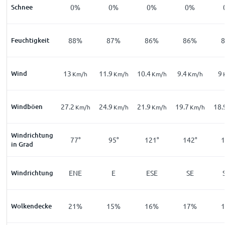
Schnee
0%
0%
0%
0%
Feuchtigkeit
88%
87%
86%
86%
Wind
13
11.9
10.4
9.4
9
Km/h
Km/h
Km/h
Km/h
Windböen
27.2
24.9
21.9
19.7
18.
Km/h
Km/h
Km/h
Km/h
Windrichtung
77°
95°
121°
142°
1
in Grad
Windrichtung
ENE
E
ESE
SE
Wolkendecke
21%
15%
16%
17%