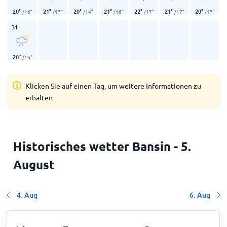
20
°
21
°
20
°
21
°
22
°
21
°
20
°
/
16
°
/
17
°
/
14
°
/
16
°
/
17
°
/
17
°
/
17
°
31
20
°
/
16
°
Klicken Sie auf einen Tag, um weitere Informationen zu
erhalten
Historisches wetter Bansin - 5.
August
4. Aug
6. Aug