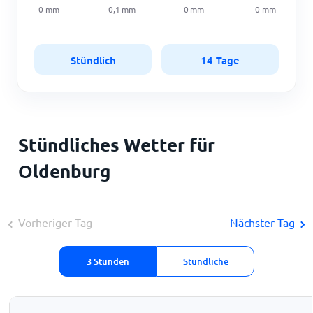
0
mm
0,1
mm
0
mm
0
mm
Stündlich
14 Tage
Stündliches Wetter für
Oldenburg
Vorheriger Tag
Nächster Tag
3 Stunden
Stündliche