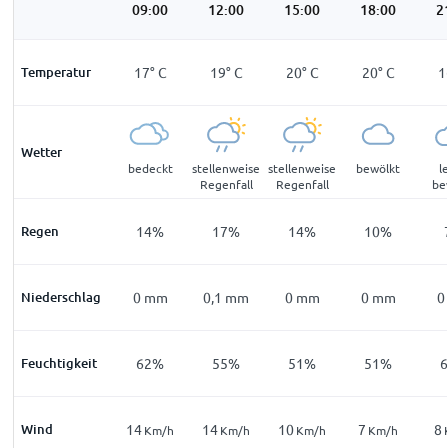
:00
06:00
09:00
12:00
15:00
18:00
2
°
C
Temperatur
15
°
C
17
°
C
19
°
C
20
°
C
20
°
C
1
Wetter
ölkt
bewölkt
bedeckt
stellenweise
stellenweise
bewölkt
l
Regenfall
Regenfall
be
3
%
Regen
14
%
14
%
17
%
14
%
10
%
mm
Niederschlag
0
mm
0
mm
0,1
mm
0
mm
0
mm
0
1
%
Feuchtigkeit
73
%
62
%
55
%
51
%
51
%
Wind
9
14
14
10
7
8
m/h
Km/h
Km/h
Km/h
Km/h
Km/h