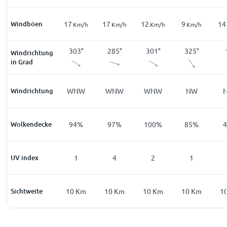
Windböen
14
17
17
12
9
14
m/h
Km/h
Km/h
Km/h
Km/h
Km/h
9
°
268
°
303
°
285
°
301
°
325
°
Windrichtung
in Grad
W
Windrichtung
W
WNW
WNW
WNW
NW
9
%
Wolkendecke
67
%
94
%
97
%
100
%
85
%
0
UV index
0
1
4
2
1
Km
Sichtweite
10
Km
10
Km
10
Km
10
Km
10
Km
1