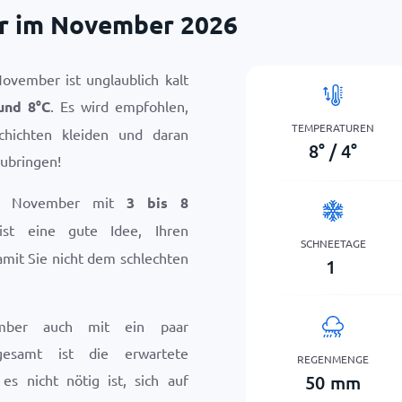
r im November 2026
ovember ist unglaublich kalt
und
8
°
C
. Es wird empfohlen,
TEMPERATUREN
chichten kleiden und daran
8
°
/
4
°
ubringen!
im November mit
3 bis 8
ist eine gute Idee, Ihren
SCHNEETAGE
mit Sie nicht dem schlechten
1
mber auch mit ein paar
gesamt ist die erwartete
REGENMENGE
50
mm
es nicht nötig ist, sich auf