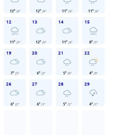
12
°
12
°
11
°
11
°
/
6
°
/
6
°
/
6
°
/
6
°
12
13
14
15
11
°
12
°
11
°
8
°
/
5
°
/
6
°
/
6
°
/
5
°
19
20
21
22
7
°
6
°
5
°
4
°
/
3
°
/
3
°
/
0
°
/
0
°
26
27
28
29
6
°
6
°
5
°
4
°
/
2
°
/
1
°
/
2
°
/
1
°