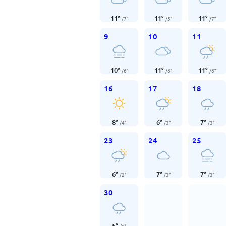
11
°
11
°
11
°
/
7
°
/
5
°
/
7
°
9
10
11
10
°
11
°
11
°
/
6
°
/
6
°
/
6
°
16
17
18
8
°
6
°
7
°
/
4
°
/
3
°
/
3
°
23
24
25
6
°
7
°
7
°
/
2
°
/
3
°
/
3
°
30