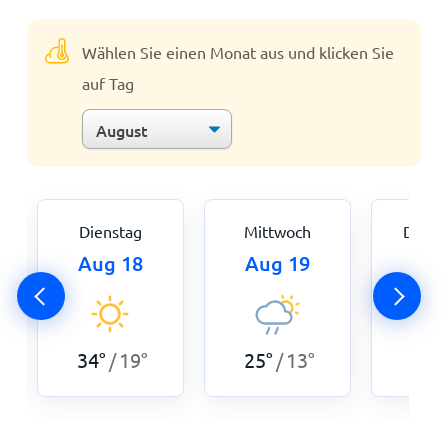
Wählen Sie einen Monat aus und klicken Sie
auf Tag
Dienstag
Mittwoch
Donne
Aug 18
Aug 19
Aug
34
°
19
°
25
°
13
°
24
°
/
/