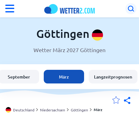
°F
°C
Göttingen
Wetter März 2027 Göttingen
Wetter in Göttingen
Deutschland
September
März
Langzeitprognosen
Schweiz
Österreich
März
Deutschland
Niedersachsen
Göttingen
Meine Standorte