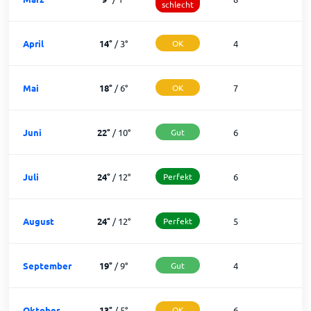
schlecht
April
14
°
/
3
°
OK
4
2
Mai
18
°
/
6
°
OK
7
2
Juni
22
°
/
10
°
Gut
6
2
Juli
24
°
/
12
°
Perfekt
6
2
August
24
°
/
12
°
Perfekt
5
2
September
19
°
/
9
°
Gut
4
2
Oktober
13
°
/
5
°
OK
6
2