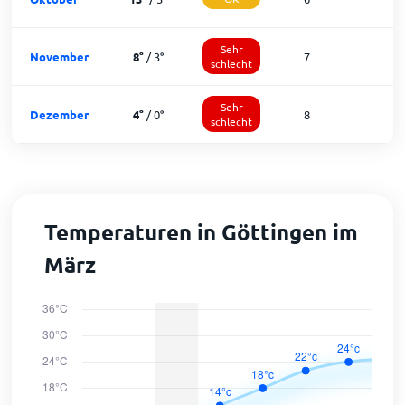
Sehr
November
8
°
/
3
°
7
2
schlecht
Sehr
Dezember
4
°
/
0
°
8
1
schlecht
Temperaturen in Göttingen im
März