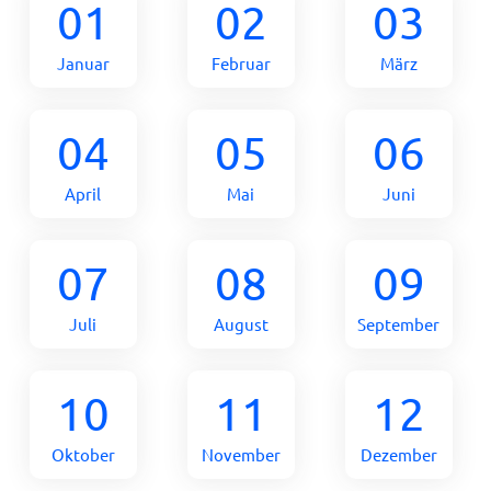
01
02
03
Januar
Februar
März
04
05
06
April
Mai
Juni
07
08
09
Juli
August
September
10
11
12
Oktober
November
Dezember