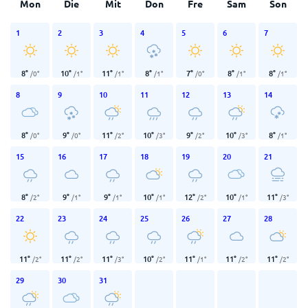
Mon
Die
Mit
Don
Fre
Sam
Son
1
2
3
4
5
6
7
8
°
10
°
11
°
8
°
7
°
8
°
8
°
/
0
°
/
1
°
/
1
°
/
1
°
/
0
°
/
1
°
/
1
°
8
9
10
11
12
13
14
8
°
9
°
11
°
10
°
9
°
10
°
8
°
/
0
°
/
0
°
/
2
°
/
3
°
/
2
°
/
3
°
/
1
°
15
16
17
18
19
20
21
8
°
9
°
9
°
10
°
12
°
10
°
11
°
/
2
°
/
1
°
/
1
°
/
1
°
/
2
°
/
1
°
/
3
°
22
23
24
25
26
27
28
11
°
11
°
11
°
10
°
11
°
11
°
11
°
/
2
°
/
2
°
/
3
°
/
2
°
/
1
°
/
2
°
/
2
°
29
30
31