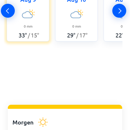
0
mm
0
mm
0
mm
33
°
15
°
29
°
17
°
22
°
/
/
/
Morgen