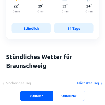
22
°
29
°
33
°
24
°
0
mm
0
mm
0
mm
0
mm
Stündlich
14 Tage
Stündliches Wetter für
Braunschweig
Vorheriger Tag
Nächster Tag
3 Stunden
Stündliche