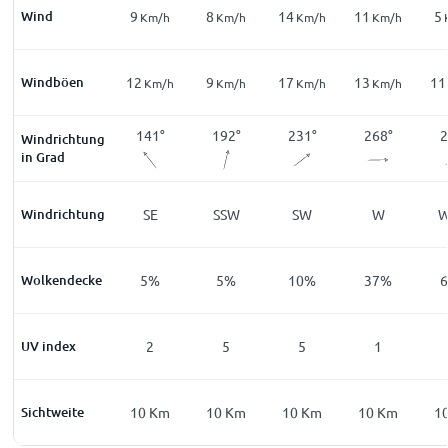
Wind
13
9
8
14
11
5
m/h
Km/h
Km/h
Km/h
Km/h
Km/h
Windböen
28
12
9
17
13
11
m/h
Km/h
Km/h
Km/h
Km/h
Km/h
7
°
126
°
141
°
192
°
231
°
268
°
2
Windrichtung
in Grad
E
Windrichtung
SE
SE
SSW
SW
W
%
Wolkendecke
6
%
5
%
5
%
10
%
37
%
0
UV index
0
2
5
5
1
Km
Sichtweite
10
Km
10
Km
10
Km
10
Km
10
Km
1