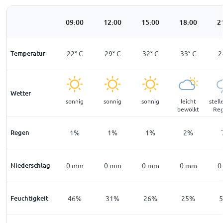
:00
06:00
09:00
12:00
15:00
18:00
2
°
C
Temperatur
15
°
C
22
°
C
29
°
C
32
°
C
33
°
C
2
Wetter
ar
sonnig
sonnig
sonnig
sonnig
leicht
stel
bewölkt
Reg
%
Regen
4
%
1
%
1
%
1
%
2
%
mm
Niederschlag
0
mm
0
mm
0
mm
0
mm
0
mm
0
8
%
Feuchtigkeit
62
%
46
%
31
%
26
%
25
%