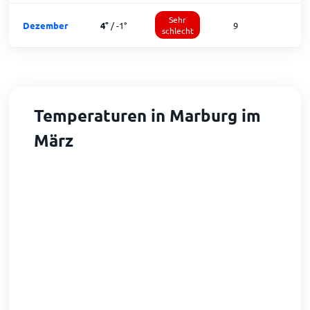
Sehr
Dezember
4
°
/
-1
°
9
1
schlecht
Temperaturen in Marburg im
März