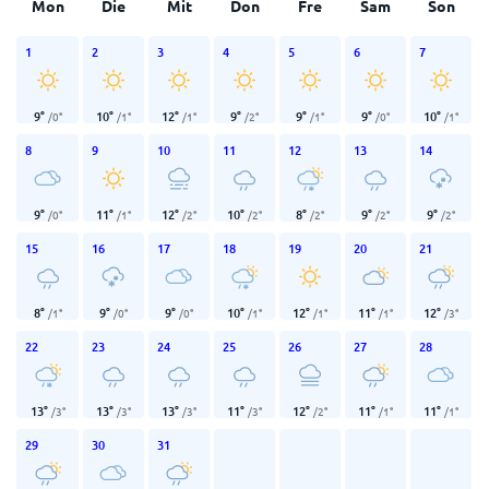
Mon
Die
Mit
Don
Fre
Sam
Son
1
2
3
4
5
6
7
9
°
10
°
12
°
9
°
9
°
9
°
10
°
/
0
°
/
1
°
/
1
°
/
2
°
/
1
°
/
0
°
/
1
°
8
9
10
11
12
13
14
9
°
11
°
12
°
10
°
8
°
9
°
9
°
/
0
°
/
1
°
/
2
°
/
2
°
/
2
°
/
2
°
/
2
°
15
16
17
18
19
20
21
8
°
9
°
9
°
10
°
12
°
11
°
12
°
/
1
°
/
0
°
/
0
°
/
1
°
/
1
°
/
1
°
/
3
°
22
23
24
25
26
27
28
13
°
13
°
13
°
11
°
12
°
11
°
11
°
/
3
°
/
3
°
/
3
°
/
3
°
/
2
°
/
1
°
/
1
°
29
30
31