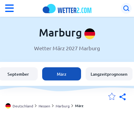
°F
°C
Marburg
Wetter März 2027 Marburg
Wetter in Marburg
Deutschland
September
März
Langzeitprognosen
Schweiz
Österreich
März
Deutschland
Hessen
Marburg
Meine Standorte