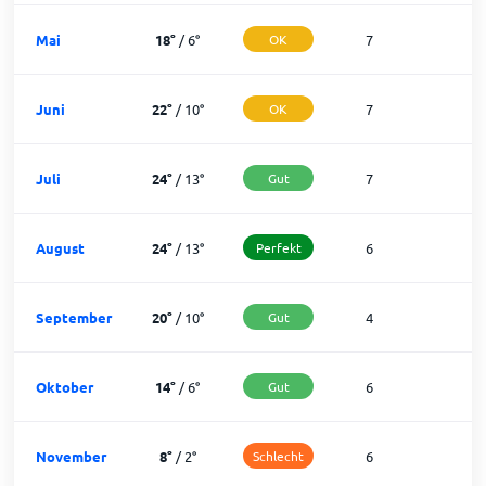
Mai
18
°
/
6
°
OK
7
2
Juni
22
°
/
10
°
OK
7
2
Juli
24
°
/
13
°
Gut
7
2
August
24
°
/
13
°
Perfekt
6
2
September
20
°
/
10
°
Gut
4
2
Oktober
14
°
/
6
°
Gut
6
2
November
8
°
/
2
°
Schlecht
6
2