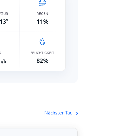
ATUR
REGEN
13
°
11
%
D
FEUCHTIGKEIT
82
%
m/h
Nächster Tag