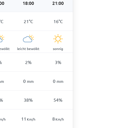
00
18:00
21:00
°
C
21
°
C
16
°
C
bewölkt
leicht bewölkt
sonnig
%
2
%
3
%
0
0
mm
mm
mm
%
38
%
54
%
11
8
m/h
Km/h
Km/h