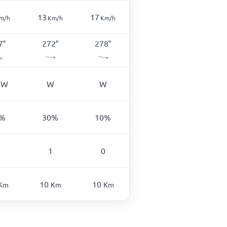
13
17
m/h
Km/h
Km/h
7
°
272
°
278
°
NW
W
W
%
30
%
10
%
1
0
10
10
Km
Km
Km