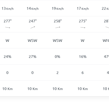
13
14
19
17
22
Km/h
Km/h
Km/h
Km/h
K
277
°
247
°
258
°
275
°
28
W
WSW
WSW
W
W
24
%
27
%
0
%
16
%
47
0
0
2
6
4
10
10
10
10
10
Km
Km
Km
Km