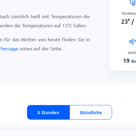
TEMPER
bach ziemlich heiß mit Temperaturen die
23
°
/
werden die Temperaturen auf
13
°
C
fallen.
en für das Wetter von heute finden Sie in
rhersage
unten auf der Seite.
WIN
19
K
3 Stunden
Stündliche