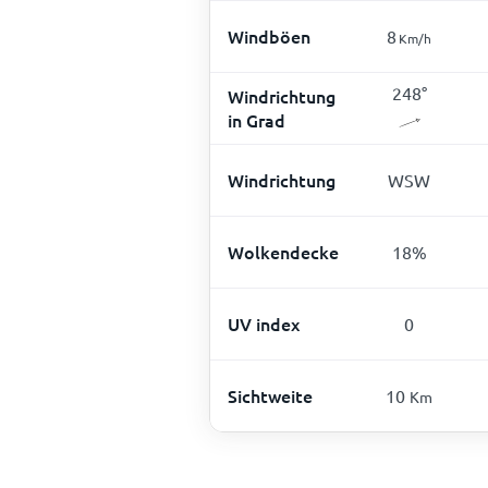
Windböen
8
Km/h
248
°
Windrichtung
in Grad
Windrichtung
WSW
Wolkendecke
18
%
UV index
0
Sichtweite
10
Km