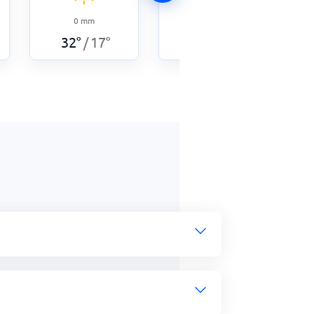
0
mm
0
mm
32
°
17
°
34
°
17
°
/
/