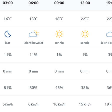
03:00
06:00
09:00
12:00
15:
16
°
C
13
°
C
18
°
C
22
°
C
22
klar
leicht bewölkt
sonnig
sonnig
leicht 
11
%
11
%
1
%
1
%
3
0
0
0
0
0
mm
mm
mm
mm
81
%
80
%
45
%
38
%
36
6
6
16
15
19
Km/h
Km/h
Km/h
Km/h
K