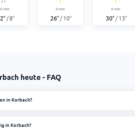
0
mm
0
mm
0
mm
2
°
8
°
26
°
10
°
30
°
13
°
/
/
/
rbach heute - FAQ
en in Korbach?
ig in Korbach?