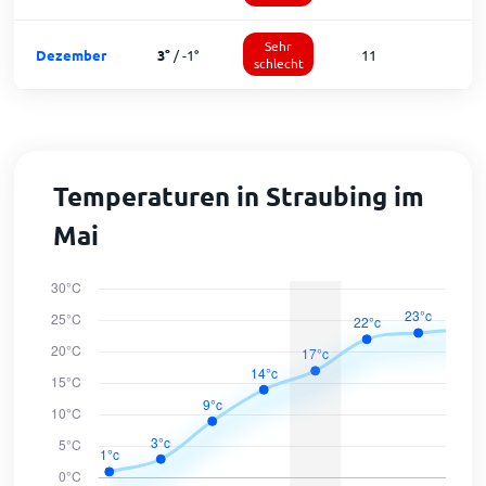
Sehr
Dezember
3
°
/
-1
°
11
1
schlecht
Temperaturen in Straubing im
Mai