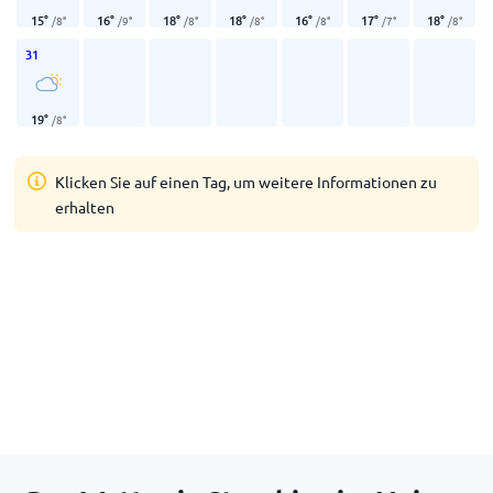
15
°
16
°
18
°
18
°
16
°
17
°
18
°
/
8
°
/
9
°
/
8
°
/
8
°
/
8
°
/
7
°
/
8
°
31
19
°
/
8
°
Klicken Sie auf einen Tag, um weitere Informationen zu
erhalten