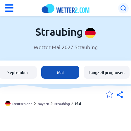
°F
°C
Straubing
Wetter Mai 2027 Straubing
Wetter in Straubing
Deutschland
September
Mai
Langzeitprognosen
Schweiz
Österreich
Mai
Deutschland
Bayern
Straubing
Meine Standorte