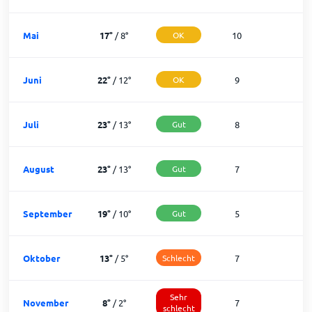
Mai
17
°
/
8
°
OK
10
2
Juni
22
°
/
12
°
OK
9
2
Juli
23
°
/
13
°
Gut
8
2
August
23
°
/
13
°
Gut
7
2
September
19
°
/
10
°
Gut
5
2
Oktober
13
°
/
5
°
Schlecht
7
2
Sehr
November
8
°
/
2
°
7
1
schlecht