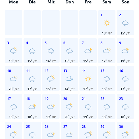
Mon
Die
Mit
Don
Fre
Sam
Son
1
2
18
°
15
°
/
8
°
/
7
°
3
4
5
6
7
8
9
15
°
15
°
14
°
15
°
15
°
17
°
19
°
/
7
°
/
7
°
/
7
°
/
7
°
/
7
°
/
6
°
/
8
°
10
11
12
13
14
15
16
20
°
17
°
15
°
14
°
17
°
16
°
17
°
/
9
°
/
9
°
/
7
°
/
6
°
/
7
°
/
7
°
/
7
°
17
18
19
20
21
22
23
15
°
18
°
19
°
20
°
19
°
18
°
18
°
/
7
°
/
7
°
/
8
°
/
9
°
/
9
°
/
9
°
/
9
°
24
25
26
27
28
29
30