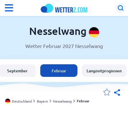
°F
°C
Nesselwang
Wetter Februar 2027 Nesselwang
Wetter in Nesselwang
Deutschland
September
Februar
Langzeitprognosen
Schweiz
Österreich
Februar
Deutschland
Bayern
Nesselwang
Meine Standorte