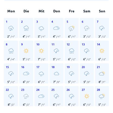
Mon
Die
Mit
Don
Fre
Sam
Son
1
2
3
4
5
6
7
2
°
4
°
5
°
4
°
6
°
3
°
3
°
/
-1
°
/
-1
°
/
-1
°
/
-1
°
/
-1
°
/
-2
°
/
-2
°
8
9
10
11
12
13
14
4
°
5
°
7
°
5
°
6
°
6
°
6
°
/
-4
°
/
-2
°
/
-2
°
/
-1
°
/
-2
°
/
-2
°
/
-3
°
15
16
17
18
19
20
21
5
°
6
°
6
°
7
°
5
°
5
°
8
°
/
-2
°
/
0
°
/
1
°
/
0
°
/
-1
°
/
0
°
/
1
°
22
23
24
25
26
27
28
8
°
6
°
7
°
6
°
4
°
6
°
5
°
/
2
°
/
2
°
/
1
°
/
-1
°
/
-2
°
/
-3
°
/
-3
°