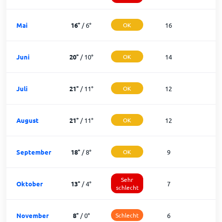
Mai
16
°
/
6
°
OK
16
1
Juni
20
°
/
10
°
OK
14
1
Juli
21
°
/
11
°
OK
12
1
August
21
°
/
11
°
OK
12
1
September
18
°
/
8
°
OK
9
2
Sehr
Oktober
13
°
/
4
°
7
2
schlecht
November
8
°
/
0
°
Schlecht
6
1