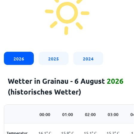
2026
2025
2024
Wetter in Grainau - 6 August
2026
(historisches Wetter)
00:00
01:00
02:00
03:00
0
Temperatur
16,1
°
C
15,8
°
C
15,1
°
C
15,2
°
C
1