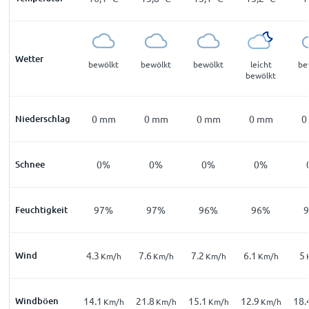
Wetter
bewölkt
bewölkt
bewölkt
leicht
be
bewölkt
Niederschlag
0
mm
0
mm
0
mm
0
mm
0
Schnee
0%
0%
0%
0%
Feuchtigkeit
97%
97%
96%
96%
Wind
4.3
7.6
7.2
6.1
5
Km/h
Km/h
Km/h
Km/h
Windböen
14.1
21.8
15.1
12.9
18.
Km/h
Km/h
Km/h
Km/h