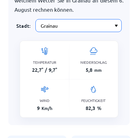
welchem Wetter Sie in Grainau an diesem
6.
August
rechnen können.
Stadt:
TEMPERATUR
NIEDERSCHLAG
22,7
°
/
9,7
°
5,8
mm
WIND
FEUCHTIGKEIT
9
82,3
%
Km/h