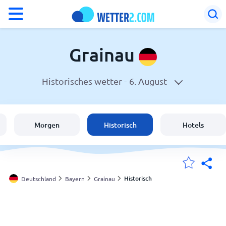
°F
°C
Grainau
Historisches wetter -
6. August
Wetter in Grainau
Deutschland
Morgen
Historisch
Hotels
Schweiz
Österreich
Historisch
Deutschland
Bayern
Grainau
Meine Standorte