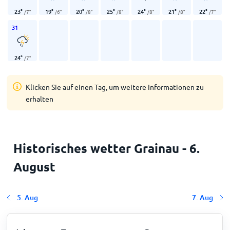
23
°
19
°
20
°
25
°
24
°
21
°
22
°
/
7
°
/
6
°
/
8
°
/
8
°
/
8
°
/
8
°
/
7
°
31
24
°
/
7
°
Klicken Sie auf einen Tag, um weitere Informationen zu
erhalten
Historisches wetter Grainau - 6.
August
5. Aug
7. Aug