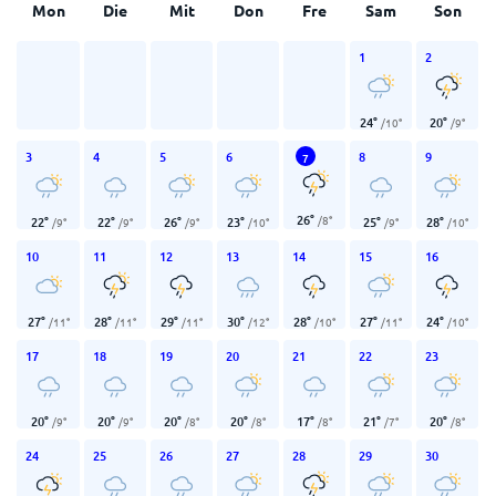
Mon
Die
Mit
Don
Fre
Sam
Son
1
2
24
°
20
°
/
10
°
/
9
°
3
4
5
6
8
9
7
26
°
/
8
°
22
°
22
°
26
°
23
°
25
°
28
°
/
9
°
/
9
°
/
9
°
/
10
°
/
9
°
/
10
°
10
11
12
13
14
15
16
27
°
28
°
29
°
30
°
28
°
27
°
24
°
/
11
°
/
11
°
/
11
°
/
12
°
/
10
°
/
11
°
/
10
°
17
18
19
20
21
22
23
20
°
20
°
20
°
20
°
17
°
21
°
20
°
/
9
°
/
9
°
/
8
°
/
8
°
/
8
°
/
7
°
/
8
°
24
25
26
27
28
29
30