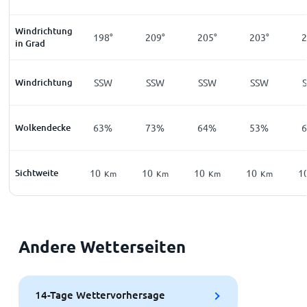
Windrichtung
198°
209°
205°
203°
2
in Grad
Windrichtung
SSW
SSW
SSW
SSW
Wolkendecke
63%
73%
64%
53%
Sichtweite
10
10
10
10
1
Km
Km
Km
Km
Andere Wetterseiten
14-Tage Wettervorhersage