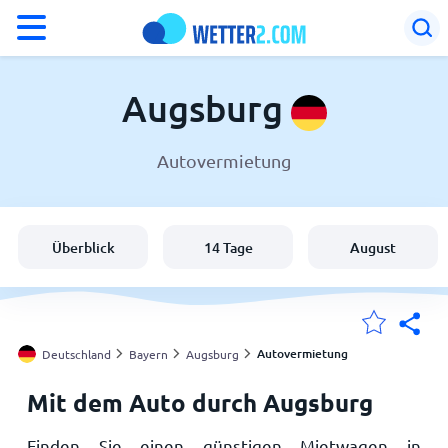
°F
°C
Augsburg
Autovermietung
Wetter in Augsburg
Deutschland
Überblick
14 Tage
August
Schweiz
Österreich
Autovermietung
Deutschland
Bayern
Augsburg
Mit dem Auto durch Augsburg
Meine Standorte
Finden Sie einen günstigen Mietwagen in