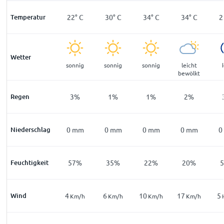
°
C
Temperatur
13
°
C
22
°
C
30
°
C
34
°
C
34
°
C
2
Wetter
ar
klar
sonnig
sonnig
sonnig
leicht
bewölkt
%
Regen
10
%
3
%
1
%
1
%
2
%
mm
Niederschlag
0
mm
0
mm
0
mm
0
mm
0
mm
0
7
%
Feuchtigkeit
81
%
57
%
35
%
22
%
20
%
Wind
3
4
6
10
17
5
m/h
Km/h
Km/h
Km/h
Km/h
Km/h