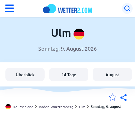
°F
°C
Ulm
Sonntag, 9. August 2026
Wetter in Ulm
Deutschland
Überblick
14 Tage
August
Schweiz
Österreich
Sonntag, 9. august
Deutschland
Baden-Württemberg
Ulm
Meine Standorte