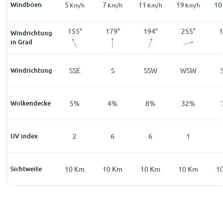
Windböen
7
5
7
11
19
10
m/h
Km/h
Km/h
Km/h
Km/h
Km/h
2
°
96
°
155
°
179
°
194
°
255
°
1
Windrichtung
in Grad
E
Windrichtung
E
SSE
S
SSW
WSW
%
Wolkendecke
4
%
5
%
4
%
8
%
32
%
0
UV index
0
2
6
6
1
Km
Sichtweite
10
Km
10
Km
10
Km
10
Km
10
Km
1