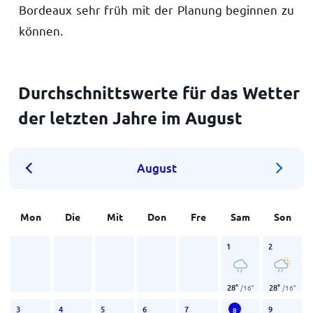
Bordeaux sehr früh mit der Planung beginnen zu
können.
Durchschnittswerte für das Wetter
der letzten Jahre im August
August
Mon
Die
Mit
Don
Fre
Sam
Son
1
2
28
°
28
°
/
16
°
/
16
°
3
4
5
6
7
9
8