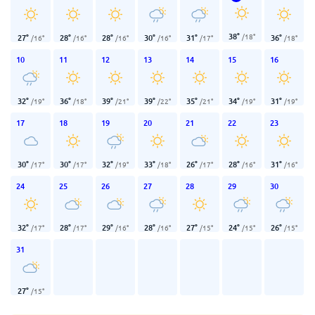
38
°
/
18
°
27
°
28
°
28
°
30
°
31
°
36
°
/
16
°
/
16
°
/
16
°
/
16
°
/
17
°
/
18
°
10
11
12
13
14
15
16
32
°
36
°
39
°
39
°
35
°
34
°
31
°
/
19
°
/
18
°
/
21
°
/
22
°
/
21
°
/
19
°
/
19
°
17
18
19
20
21
22
23
30
°
30
°
32
°
33
°
26
°
28
°
31
°
/
17
°
/
17
°
/
19
°
/
18
°
/
17
°
/
16
°
/
16
°
24
25
26
27
28
29
30
32
°
28
°
29
°
28
°
27
°
24
°
26
°
/
17
°
/
17
°
/
16
°
/
16
°
/
15
°
/
15
°
/
15
°
31
27
°
/
15
°