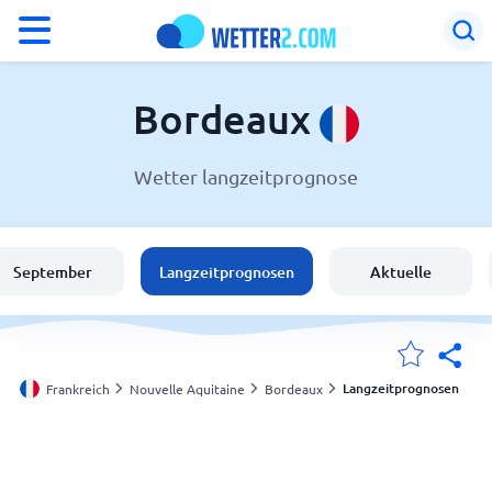
°F
°C
Bordeaux
Wetter langzeitprognose
Wetter in Bordeaux
Frankreich
September
Langzeitprognosen
Aktuelle
Schweiz
Deutschland
Langzeitprognosen
Frankreich
Nouvelle Aquitaine
Bordeaux
Meine Standorte