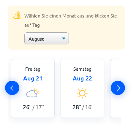
Wählen Sie einen Monat aus und klicken Sie
auf Tag
Freitag
Samstag
Son
Aug 21
Aug 22
Aug
31
°
26
°
17
°
28
°
16
°
/
/