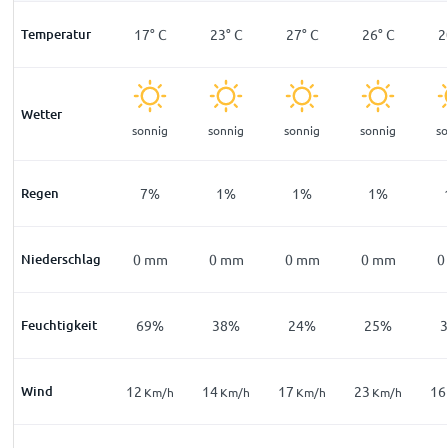
°
C
Temperatur
11
°
C
17
°
C
23
°
C
27
°
C
26
°
C
2
Wetter
ar
leicht
sonnig
sonnig
sonnig
sonnig
s
bewölkt
2
%
Regen
22
%
7
%
1
%
1
%
1
%
mm
Niederschlag
0
mm
0
mm
0
mm
0
mm
0
mm
0
5
%
Feuchtigkeit
93
%
69
%
38
%
24
%
25
%
Wind
6
12
14
17
23
16
m/h
Km/h
Km/h
Km/h
Km/h
Km/h