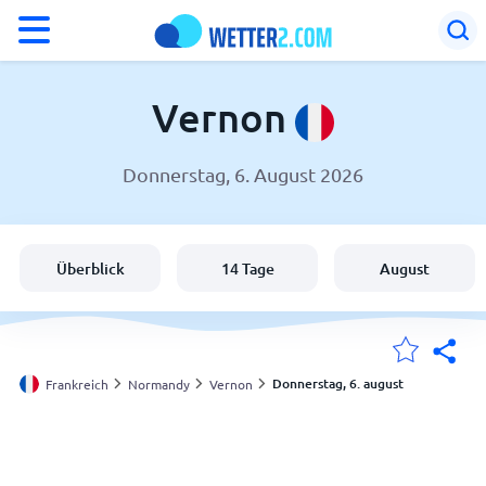
°F
°C
Vernon
Donnerstag, 6. August 2026
Wetter in Vernon
Frankreich
Überblick
14 Tage
August
Schweiz
Deutschland
Donnerstag, 6. august
Frankreich
Normandy
Vernon
Meine Standorte