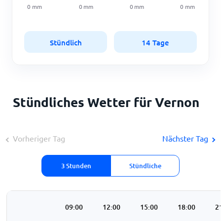
0
mm
0
mm
0
mm
0
mm
Stündlich
14 Tage
Stündliches Wetter für Vernon
Vorheriger Tag
Nächster Tag
3 Stunden
Stündliche
:00
06:00
09:00
12:00
15:00
18:00
2