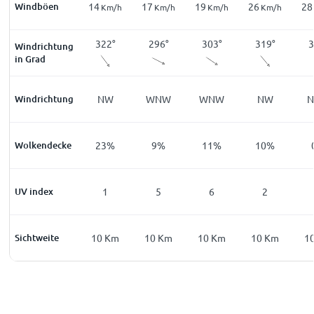
Windböen
12
14
17
19
26
28
m/h
Km/h
Km/h
Km/h
Km/h
Km/h
0
°
258
°
322
°
296
°
303
°
319
°
3
Windrichtung
in Grad
W
Windrichtung
WSW
NW
WNW
WNW
NW
5
%
Wolkendecke
60
%
23
%
9
%
11
%
10
%
0
UV index
0
1
5
6
2
Km
Sichtweite
10
Km
10
Km
10
Km
10
Km
10
Km
1