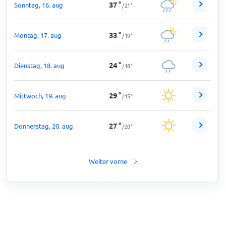
37
°
Sonntag, 16. aug
/
21
°
33
°
Montag, 17. aug
/
19
°
24
°
Dienstag, 18. aug
/
18
°
29
°
Mittwoch, 19. aug
/
15
°
27
°
Donnerstag, 20. aug
/
20
°
Weiter vorne