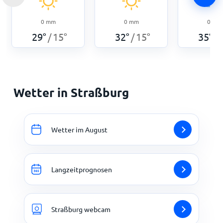
0
mm
0
mm
0
mm
29
°
15
°
32
°
15
°
35
°
/
/
/
Wetter in Straßburg
Wetter im August
Langzeitprognosen
Straßburg webcam