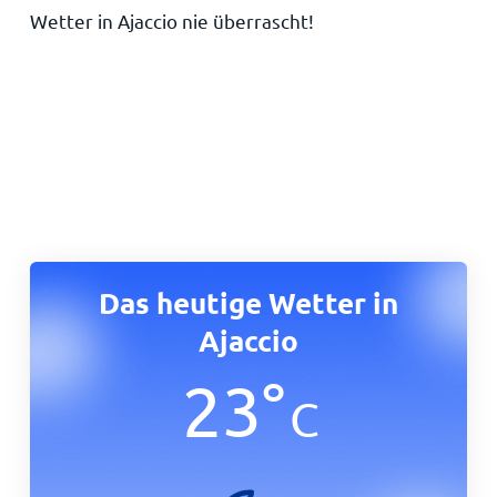
Wetter in Ajaccio nie überrascht!
Das heutige Wetter in
Ajaccio
23
°
C