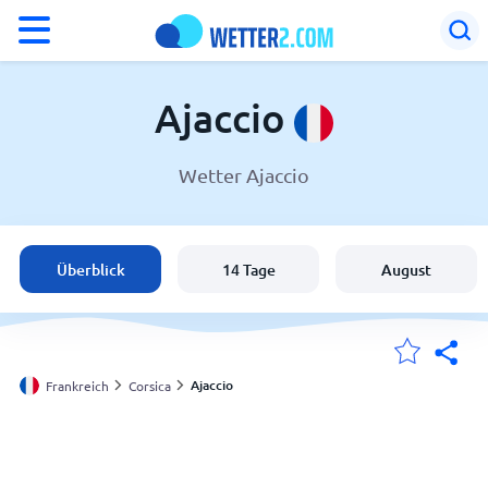
°F
°C
Ajaccio
Wetter Ajaccio
Wetter in Ajaccio
Frankreich
Überblick
14 Tage
August
Schweiz
Deutschland
Ajaccio
Frankreich
Corsica
Meine Standorte