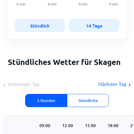
0
mm
0
mm
0
mm
0
mm
Stündlich
14 Tage
Stündliches Wetter für Skagen
Vorheriger Tag
Nächster Tag
3 Stunden
Stündliche
:00
06:00
09:00
12:00
15:00
18:00
2