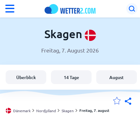
°F
°C
Skagen
Freitag, 7. August 2026
Wetter in Skagen
Dänemark
Überblick
14 Tage
August
Schweiz
Deutschland
Freitag, 7. august
Dänemark
Nordjylland
Skagen
Meine Standorte