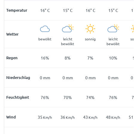
°
C
Temperatur
16
°
C
16
°
C
15
°
C
16
°
C
15
°
C
1
Wetter
ar
sonnig
bewölkt
leicht
sonnig
leicht
s
bewölkt
bewölkt
%
Regen
12
%
16
%
8
%
7
%
10
%
mm
Niederschlag
0
mm
0
mm
0
mm
0
mm
0
mm
0
7
%
Feuchtigkeit
82
%
76
%
70
%
74
%
76
%
Wind
41
35
36
43
48
51
m/h
Km/h
Km/h
Km/h
Km/h
Km/h