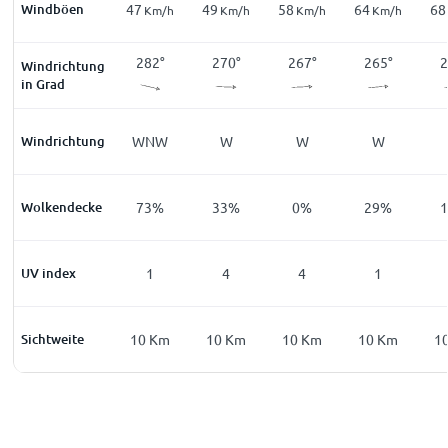
Windböen
58
47
49
58
64
68
m/h
Km/h
Km/h
Km/h
Km/h
Km/h
5
°
279
°
282
°
270
°
267
°
265
°
2
Windrichtung
in Grad
W
Windrichtung
W
WNW
W
W
W
%
Wolkendecke
15
%
73
%
33
%
0
%
29
%
0
UV index
0
1
4
4
1
Km
Sichtweite
10
Km
10
Km
10
Km
10
Km
10
Km
1