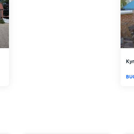
Ky
BU