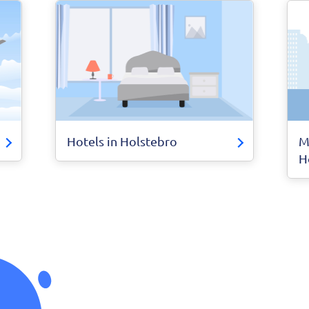
Hotels in Holstebro
M
H