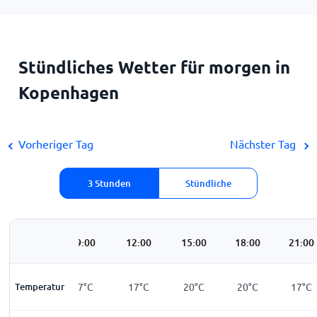
Stündliches Wetter für morgen in
Kopenhagen
Vorheriger Tag
Nächster Tag
3 Stunden
Stündliche
06:00
09:00
12:00
15:00
18:00
21:00
Temperatur
18
°
C
17
°
C
17
°
C
20
°
C
20
°
C
17
°
C