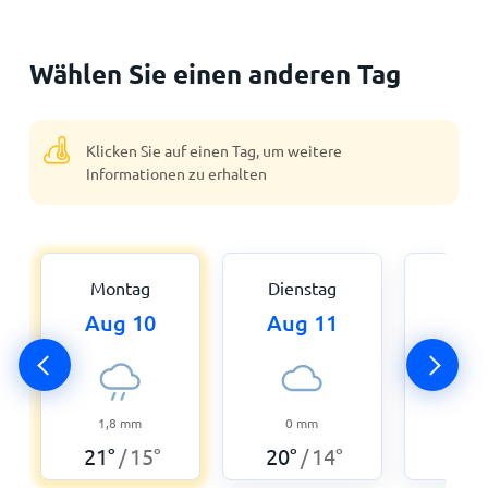
Wählen Sie einen anderen Tag
Klicken Sie auf einen Tag, um weitere
Informationen zu erhalten
Montag
Dienstag
Mitt
Aug 10
Aug 11
Aug
1,8
mm
0
mm
0
21
°
15
°
20
°
14
°
20
°
/
/