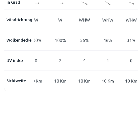
in Grad
Windrichtung
WNW
W
W
WNW
WNW
WNW
Wolkendecke
50
%
100
%
100
%
56
%
46
%
31
%
UV index
0
0
2
4
1
0
Sichtweite
10
Km
10
Km
10
Km
10
Km
10
Km
10
Km