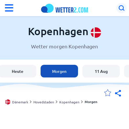
°F
°C
Kopenhagen
Wetter morgen Kopenhagen
Wetter in Kopenhagen
Dänemark
Heute
Morgen
11 Aug
Schweiz
Deutschland
Morgen
Dänemark
Hovedstaden
Kopenhagen
Meine Standorte