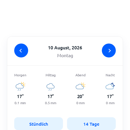
Startseite
10 August, 2026
Montag
Morgen
Mittag
Abend
Nacht
17
°
17
°
20
°
17
°
0.1
mm
0.5
mm
0
mm
0
mm
Stündlich
14 Tage