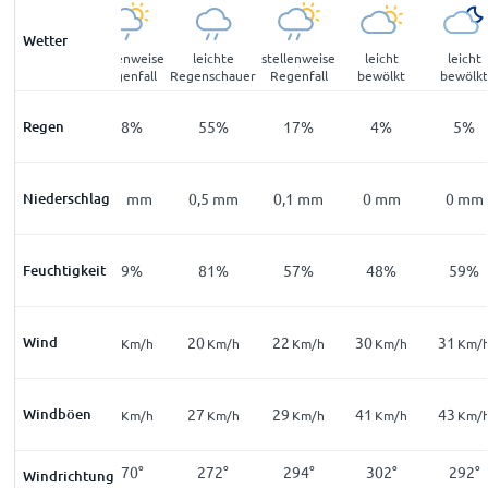
Wetter
leicht
stellenweise
leichte
stellenweise
leicht
leicht
bewölkt
Regenfall
Regenschauer
Regenfall
bewölkt
bewölk
Regen
11
%
28
%
55
%
17
%
4
%
5
%
Niederschlag
0
mm
0,1
mm
0,5
mm
0,1
mm
0
mm
0
mm
Feuchtigkeit
74
%
79
%
81
%
57
%
48
%
59
%
19
Wind
21
20
22
30
31
Km/h
Km/h
Km/h
Km/h
Km/h
Km/
29
Windböen
28
27
29
41
43
Km/h
Km/h
Km/h
Km/h
Km/h
Km/
297
°
270
°
272
°
294
°
302
°
292
°
Windrichtung