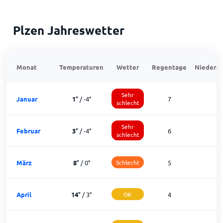
Plzen Jahreswetter
Monat
Temperaturen
Wetter
Regentage
Niedersc
Sehr
Januar
1
°
/
-4
°
7
schlecht
Sehr
Februar
3
°
/
-4
°
6
1
schlecht
März
8
°
/
0
°
Schlecht
5
1
April
14
°
/
3
°
OK
4
2