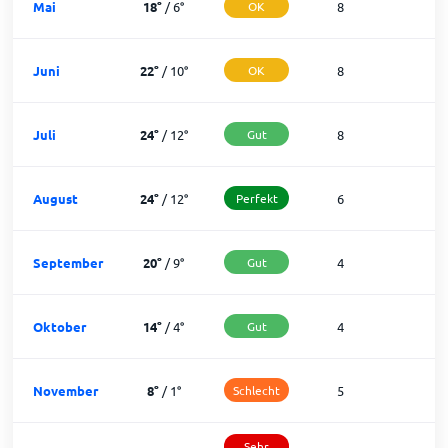
Mai
18
°
/
6
°
OK
8
2
Juni
22
°
/
10
°
OK
8
2
Juli
24
°
/
12
°
Gut
8
2
August
24
°
/
12
°
Perfekt
6
2
September
20
°
/
9
°
Gut
4
2
Oktober
14
°
/
4
°
Gut
4
2
November
8
°
/
1
°
Schlecht
5
2
Sehr