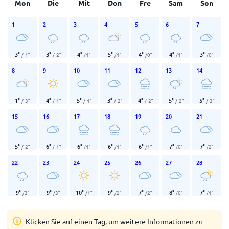
Mon
Die
Mit
Don
Fre
Sam
Son
1
2
3
4
5
6
7
3
°
3
°
4
°
5
°
4
°
4
°
3
°
/
-1
°
/
-2
°
/
1
°
/
1
°
/
0
°
/
1
°
/
0
°
8
9
10
11
12
13
14
1
°
4
°
5
°
3
°
4
°
5
°
5
°
/
-3
°
/
-1
°
/
-1
°
/
-2
°
/
-2
°
/
-2
°
/
-3
°
15
16
17
18
19
20
21
5
°
6
°
6
°
6
°
6
°
7
°
7
°
/
-2
°
/
-1
°
/
1
°
/
1
°
/
1
°
/
0
°
/
2
°
22
23
24
25
26
27
28
9
°
9
°
10
°
9
°
7
°
8
°
7
°
/
3
°
/
3
°
/
1
°
/
2
°
/
2
°
/
0
°
/
1
°
Klicken Sie auf einen Tag, um weitere Informationen zu