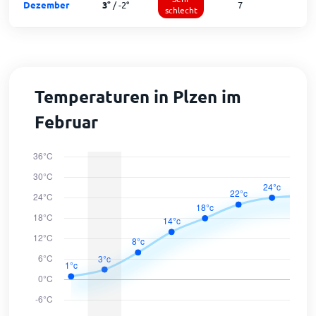
Dezember
3
°
/
-2
°
7
1
schlecht
Temperaturen in Plzen im
Februar