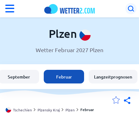
°F
°C
Plzen
Wetter Februar 2027 Plzen
Wetter in Plzen
Tschechien
September
Februar
Langzeitprognosen
Schweiz
Deutschland
Februar
Tschechien
Plzensky Kraj
Plzen
Meine Standorte