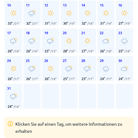
10
11
12
13
14
15
16
33
°
32
°
31
°
30
°
32
°
31
°
27
°
/
21
°
/
21
°
/
19
°
/
19
°
/
18
°
/
19
°
/
19
°
17
18
19
20
21
22
23
26
°
26
°
25
°
28
°
27
°
26
°
25
°
/
18
°
/
16
°
/
15
°
/
19
°
/
19
°
/
18
°
/
18
°
24
25
26
27
28
29
30
26
°
26
°
26
°
25
°
25
°
24
°
24
°
/
17
°
/
17
°
/
18
°
/
17
°
/
17
°
/
17
°
/
17
°
31
24
°
/
16
°
Klicken Sie auf einen Tag, um weitere Informationen zu
erhalten