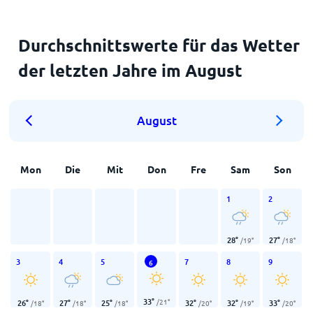
Durchschnittswerte für das Wetter
der letzten Jahre im August
August
Mon
Die
Mit
Don
Fre
Sam
Son
1
2
28
°
27
°
/
19
°
/
18
°
3
4
5
7
8
9
6
33
°
/
21
°
26
°
27
°
25
°
32
°
32
°
33
°
/
18
°
/
18
°
/
18
°
/
20
°
/
19
°
/
20
°