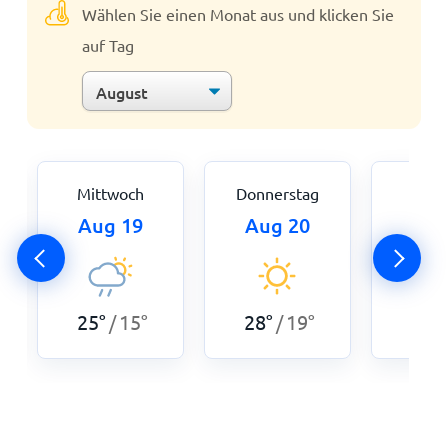
Wählen Sie einen Monat aus und klicken Sie
auf Tag
Mittwoch
Donnerstag
Fre
Aug 19
Aug 20
Aug
27
°
25
°
15
°
28
°
19
°
/
/