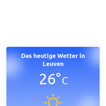
Das heutige Wetter in
Leuven
26
°
C