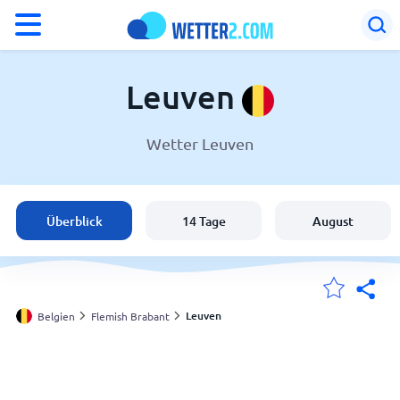
°F
°C
Leuven
Wetter Leuven
Wetter in Leuven
Belgien
Überblick
14 Tage
August
Schweiz
Deutschland
Leuven
Belgien
Flemish Brabant
Meine Standorte