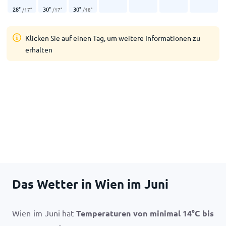
28
°
30
°
30
°
/
17
°
/
17
°
/
18
°
Klicken Sie auf einen Tag, um weitere Informationen zu
erhalten
Das Wetter in Wien im Juni
Wien im Juni hat
Temperaturen von minimal
14
°
C
bis