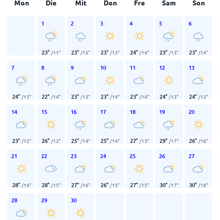
Mon
Die
Mit
Don
Fre
Sam
Son
1
2
3
4
5
6
23
°
23
°
23
°
24
°
23
°
23
°
/
11
°
/
13
°
/
13
°
/
14
°
/
13
°
/
14
°
7
8
9
10
11
12
13
24
°
22
°
23
°
23
°
23
°
24
°
24
°
/
15
°
/
14
°
/
13
°
/
14
°
/
14
°
/
13
°
/
13
°
14
15
16
17
18
19
20
23
°
26
°
25
°
25
°
27
°
29
°
26
°
/
12
°
/
13
°
/
14
°
/
14
°
/
15
°
/
17
°
/
16
°
21
22
23
24
25
26
27
28
°
28
°
27
°
26
°
27
°
30
°
30
°
/
16
°
/
15
°
/
16
°
/
15
°
/
15
°
/
17
°
/
18
°
28
29
30