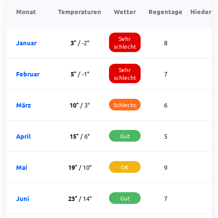
Monat
Temperaturen
Wetter
Regentage
Niedersc
Sehr
Januar
3
°
/
-2
°
8
1
schlecht
Sehr
Februar
5
°
/
-1
°
7
1
schlecht
März
10
°
/
3
°
Schlecht
6
2
April
15
°
/
6
°
Gut
5
2
Mai
19
°
/
10
°
OK
9
2
Juni
23
°
/
14
°
Gut
7
2