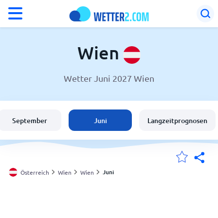
°F
°C
Wien
Wetter Juni 2027 Wien
Wetter in Wien
Österreich
September
Juni
Langzeitprognosen
Schweiz
Deutschland
Juni
Österreich
Wien
Wien
Meine Standorte