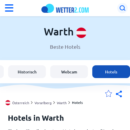
°F
°C
Warth
Beste Hotels
Wetter in Warth
Österreich
Historisch
Webcam
Hotels
Schweiz
Deutschland
Hotels
Österreich
Vorarlberg
Warth
Hotels in Warth
Meine Standorte