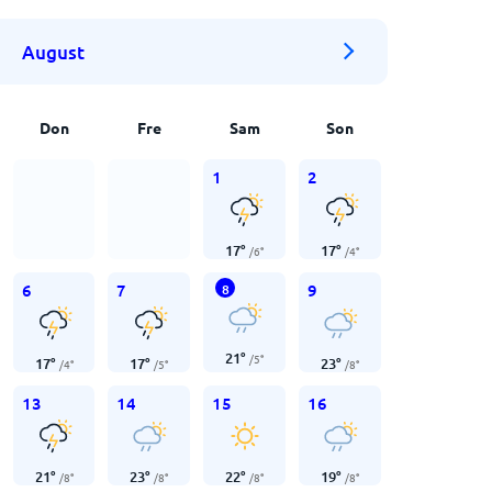
August
Don
Fre
Sam
Son
1
2
17
°
17
°
/
6
°
/
4
°
6
7
9
8
21
°
/
5
°
17
°
17
°
23
°
/
4
°
/
5
°
/
8
°
13
14
15
16
21
°
23
°
22
°
19
°
/
8
°
/
8
°
/
8
°
/
8
°