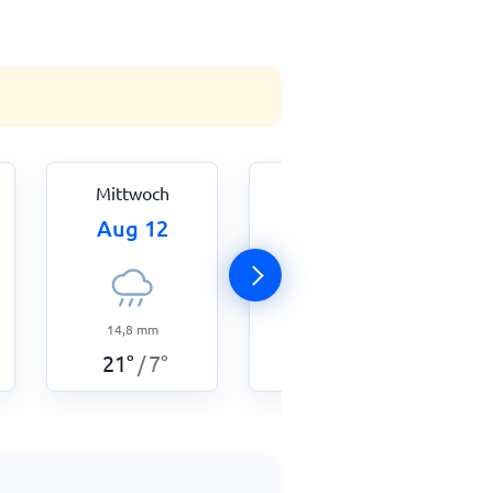
Mittwoch
Donnerstag
Aug 12
Aug 13
14,8
mm
5
mm
21
°
7
°
21
°
8
°
/
/