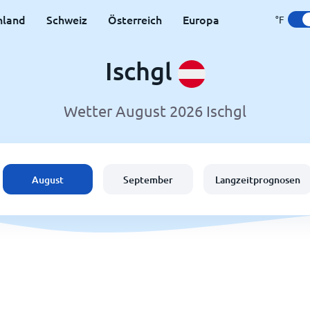
hland
Schweiz
Österreich
Europa
°F
Ischgl
Wetter August 2026 Ischgl
August
September
Langzeitprognosen