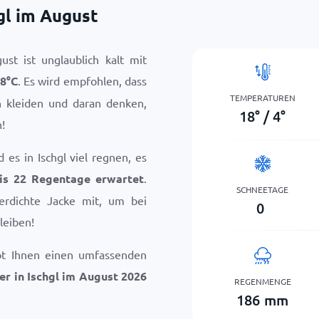
gl im August
st ist unglaublich kalt mit
8
°
C
. Es wird empfohlen, dass
TEMPERATUREN
n kleiden und daran denken,
18
°
/
4
°
!
es in Ischgl viel regnen, es
is 22 Regentage erwartet
.
SCHNEETAGE
rdichte Jacke mit, um bei
0
leiben!
bt Ihnen einen umfassenden
er in Ischgl im August 2026
REGENMENGE
186
mm