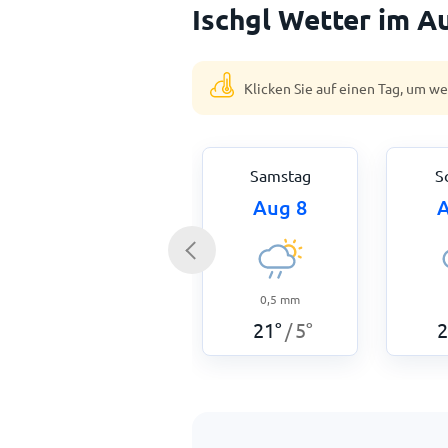
Ischgl Wetter im A
Klicken Sie auf einen Tag, um w
Samstag
S
Aug 8
A
0,5
mm
21
°
5
°
2
/