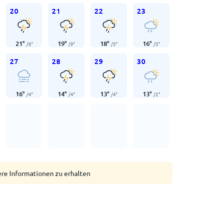
20
21
22
23
21
°
19
°
18
°
16
°
/
6
°
/
9
°
/
5
°
/
5
°
27
28
29
30
16
°
14
°
13
°
13
°
/
4
°
/
4
°
/
4
°
/
2
°
ere Informationen zu erhalten