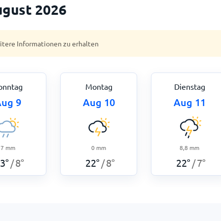
ugust 2026
eitere Informationen zu erhalten
onntag
Montag
Dienstag
ug 9
Aug 10
Aug 11
7
mm
0
mm
8,8
mm
3
°
8
°
22
°
8
°
22
°
7
°
/
/
/