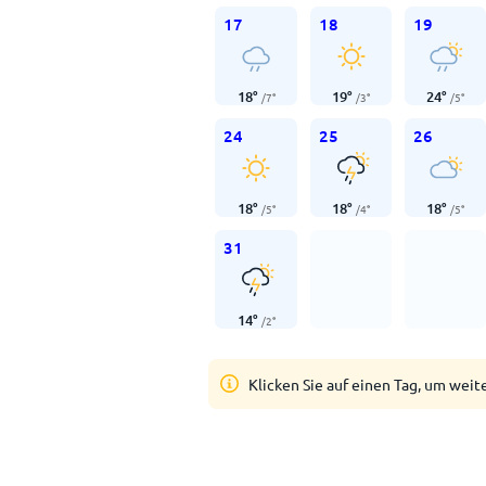
17
18
19
18
°
19
°
24
°
/
7
°
/
3
°
/
5
°
24
25
26
18
°
18
°
18
°
/
5
°
/
4
°
/
5
°
31
14
°
/
2
°
Klicken Sie auf einen Tag, um weit