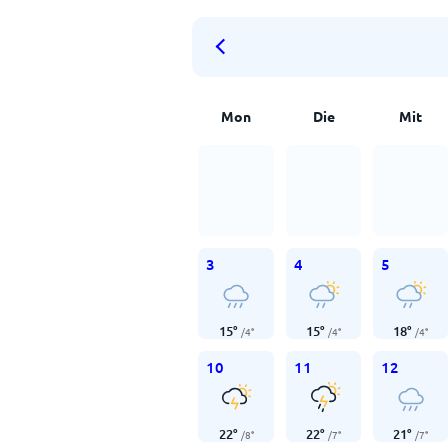
Mon
Die
Mit
3
4
5
15
°
15
°
18
°
/
4
°
/
4
°
/
4
°
10
11
12
22
°
22
°
21
°
/
8
°
/
7
°
/
7
°