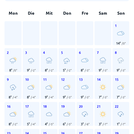
Mon
Die
Mit
Don
Fre
Sam
Son
1
14
°
/
0
°
2
3
4
5
6
7
8
8
°
9
°
8
°
5
°
8
°
9
°
9
°
/
0
°
/
-2
°
/
-2
°
/
-2
°
/
-3
°
/
-3
°
/
-3
°
9
10
11
12
13
14
15
8
°
8
°
9
°
9
°
9
°
7
°
7
°
/
-4
°
/
-4
°
/
-4
°
/
-3
°
/
-3
°
/
-3
°
/
-3
°
16
17
18
19
20
21
22
8
°
5
°
4
°
6
°
3
°
3
°
1
°
/
-2
°
/
-4
°
/
-5
°
/
-5
°
/
-8
°
/
-7
°
/
-7
°
23
24
25
26
27
28
29