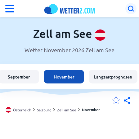
°F
°C
Zell am See
Wetter November 2026 Zell am See
Wetter in Zell am See
Österreich
September
November
Langzeitprognosen
Schweiz
Deutschland
November
Österreich
Salzburg
Zell am See
Meine Standorte