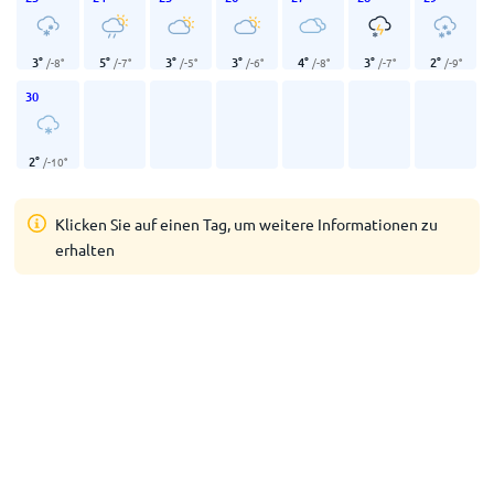
3
°
5
°
3
°
3
°
4
°
3
°
2
°
/
-8
°
/
-7
°
/
-5
°
/
-6
°
/
-8
°
/
-7
°
/
-9
°
30
2
°
/
-10
°
Klicken Sie auf einen Tag, um weitere Informationen zu
erhalten