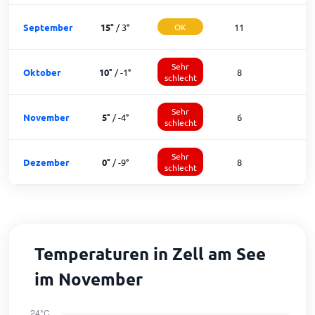
September
15
°
/
3
°
OK
11
1
Sehr
Oktober
10
°
/
-1
°
8
2
schlecht
Sehr
November
5
°
/
-4
°
6
1
schlecht
Sehr
Dezember
0
°
/
-9
°
8
schlecht
Temperaturen in Zell am See
im November