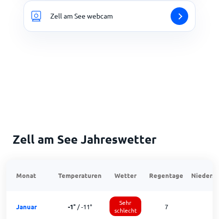
Zell am See webcam
Zell am See Jahreswetter
Monat
Temperaturen
Wetter
Regentage
Niedersc
Sehr
Januar
-1
°
/
-11
°
7
schlecht