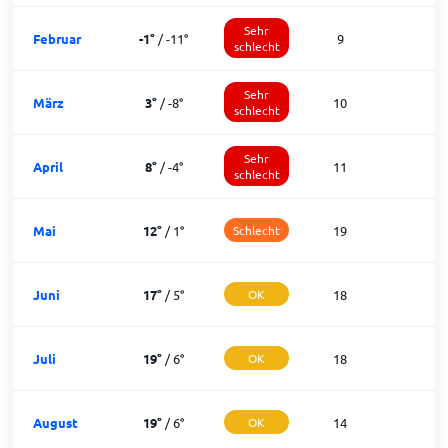
Sehr
Februar
-1
°
/
-11
°
9
schlecht
Sehr
März
3
°
/
-8
°
10
schlecht
Sehr
April
8
°
/
-4
°
11
1
schlecht
Mai
12
°
/
1
°
Schlecht
19
1
Juni
17
°
/
5
°
OK
18
1
Juli
19
°
/
6
°
OK
18
1
August
19
°
/
6
°
OK
14
1