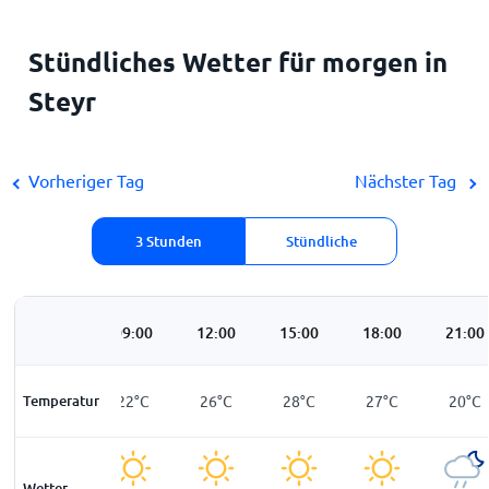
Stündliches Wetter für morgen in
Steyr
Vorheriger Tag
Nächster Tag
3 Stunden
Stündliche
06:00
09:00
12:00
15:00
18:00
21:00
Temperatur
17
°
C
22
°
C
26
°
C
28
°
C
27
°
C
20
°
C
Wetter