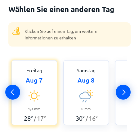
Wählen Sie einen anderen Tag
Klicken Sie auf einen Tag, um weitere
Informationen zu erhalten
Freitag
Samstag
Son
Aug 7
Aug 8
Au
0
32
°
1,3
mm
0
mm
28
°
17
°
30
°
16
°
/
/