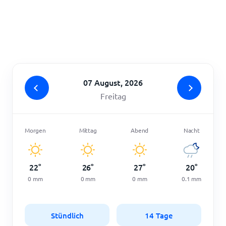
Startseite
07 August, 2026
Freitag
Morgen
Mittag
Abend
Nacht
22
°
26
°
27
°
20
°
0
mm
0
mm
0
mm
0.1
mm
Stündlich
14 Tage