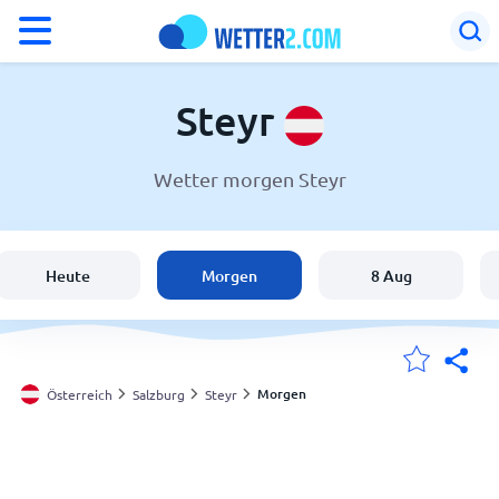
°F
°C
Steyr
Wetter morgen Steyr
Wetter in Steyr
Österreich
Heute
Morgen
8 Aug
Schweiz
Deutschland
Morgen
Österreich
Salzburg
Steyr
Meine Standorte