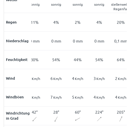
bewölkt
sonnig
sonnig
sonnig
sonnig
stellenwe
Regenfal
Regen
23
%
11
%
4
%
2
%
4
%
20
%
Niederschlag
0
mm
0
mm
0
mm
0
mm
0
mm
0,1
m
Feuchtigkeit
93
%
80
%
54
%
44
%
54
%
64
%
Wind
2
2
6
4
3
2
Km/h
Km/h
Km/h
Km/h
Km/h
Km/h
Windböen
4
2
7
5
4
4
Km/h
Km/h
Km/h
Km/h
Km/h
Km/h
258
°
42
°
28
°
60
°
224
°
205
°
Windrichtung
in Grad