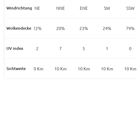
Windrichtung
WSW
NE
NNE
ENE
SW
SSW
Wolkendecke
64
%
22
%
20
%
23
%
24
%
79
%
UV index
0
2
7
5
1
0
Sichtweite
10
Km
10
Km
10
Km
10
Km
10
Km
10
Km