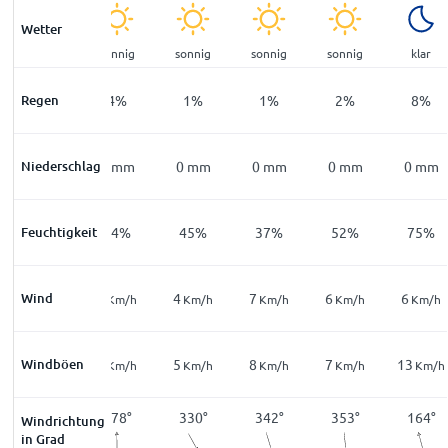
Wetter
sonnig
sonnig
sonnig
sonnig
sonnig
klar
Regen
15
%
4
%
1
%
1
%
2
%
8
%
Niederschlag
0
mm
0
mm
0
mm
0
mm
0
mm
0
mm
Feuchtigkeit
92
%
64
%
45
%
37
%
52
%
75
%
Wind
9
4
4
7
6
6
Km/h
Km/h
Km/h
Km/h
Km/h
Km/h
18
Windböen
5
5
8
7
13
Km/h
Km/h
Km/h
Km/h
Km/h
Km/h
167
°
178
°
330
°
342
°
353
°
164
°
Windrichtung
in Grad