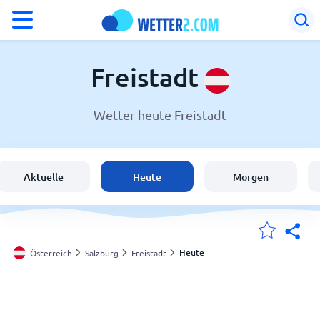
°F
°C
Freistadt
Wetter heute Freistadt
Wetter in Freistadt
Österreich
Aktuelle
Heute
Morgen
Schweiz
Deutschland
Heute
Österreich
Salzburg
Freistadt
Meine Standorte