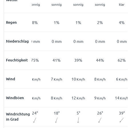
n
leichter
sonnig
sonnig
sonnig
sonnig
klar
Nebel
Regen
26
%
8
%
1
%
1
%
2
%
4
%
Niederschlag
0
mm
0
mm
0
mm
0
mm
0
mm
0
mm
Feuchtigkeit
96
%
75
%
41
%
39
%
44
%
62
%
Wind
3
6
7
10
8
6
Km/h
Km/h
Km/h
Km/h
Km/h
Km/h
Windböen
7
7
8
12
9
14
Km/h
Km/h
Km/h
Km/h
Km/h
Km/
307
°
24
°
18
°
5
°
26
°
39
°
Windrichtung
in Grad