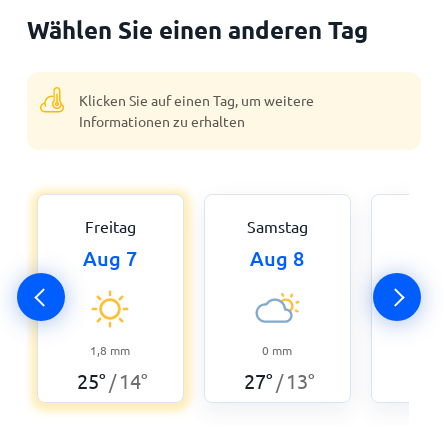
Wählen Sie einen anderen Tag
Klicken Sie auf einen Tag, um weitere
Informationen zu erhalten
Freitag
Samstag
Son
Aug 7
Aug 8
Au
0
29
°
1,8
mm
0
mm
25
°
14
°
27
°
13
°
/
/