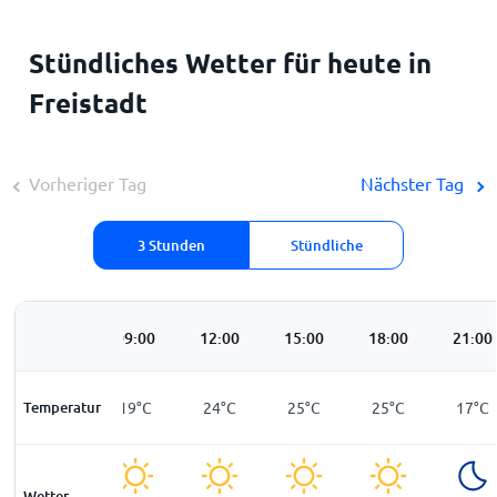
Stündliches Wetter für heute in
Freistadt
Vorheriger Tag
Nächster Tag
3 Stunden
Stündliche
06:00
09:00
12:00
15:00
18:00
21:00
Temperatur
14
°
C
19
°
C
24
°
C
25
°
C
25
°
C
17
°
C
Wetter