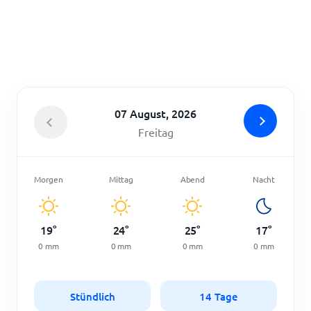
Startseite
07 August, 2026
Freitag
Morgen
Mittag
Abend
Nacht
19
°
24
°
25
°
17
°
0
mm
0
mm
0
mm
0
mm
Stündlich
14 Tage