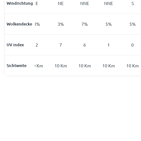
Windrichtung
SSE
E
NE
NNE
NNE
S
Wolkendecke
24
%
8
%
3
%
7
%
5
%
5
%
UV index
0
2
7
6
1
0
Sichtweite
10
Km
10
Km
10
Km
10
Km
10
Km
10
Km