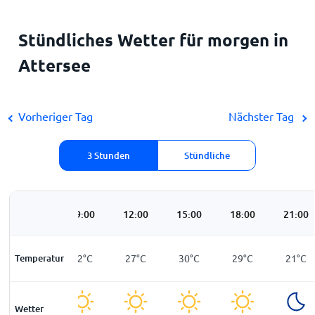
Stündliches Wetter für morgen in
Attersee
Vorheriger Tag
Nächster Tag
3 Stunden
Stündliche
06:00
09:00
12:00
15:00
18:00
21:00
Temperatur
14
°
C
22
°
C
27
°
C
30
°
C
29
°
C
21
°
C
Wetter