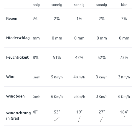
sonnig
sonnig
sonnig
sonnig
sonnig
klar
Regen
15
%
5
%
2
%
1
%
2
%
7
%
Niederschlag
0
mm
0
mm
0
mm
0
mm
0
mm
0
mm
Feuchtigkeit
89
%
68
%
51
%
42
%
52
%
73
%
Wind
3
3
5
4
3
3
Km/h
Km/h
Km/h
Km/h
Km/h
Km/h
Windböen
5
4
6
5
3
6
Km/h
Km/h
Km/h
Km/h
Km/h
Km/h
162
°
90
°
53
°
19
°
27
°
184
°
Windrichtung
in Grad