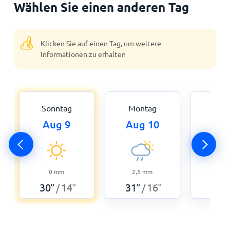
Wählen Sie einen anderen Tag
Klicken Sie auf einen Tag, um weitere
Informationen zu erhalten
Sonntag
Montag
Dien
Aug 9
Aug 10
Aug
2
31
°
0
mm
2,5
mm
30
°
14
°
31
°
16
°
/
/