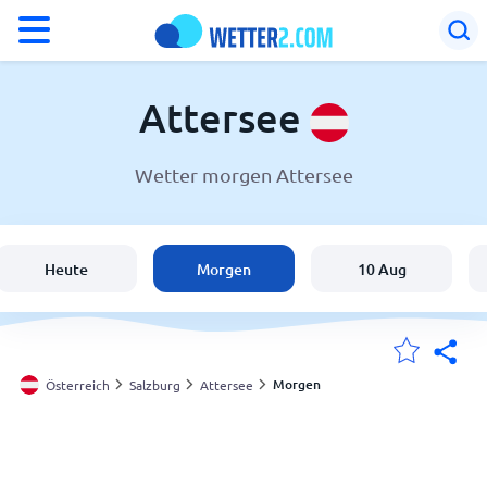
°F
°C
Attersee
Wetter morgen Attersee
Wetter in Attersee
Österreich
Heute
Morgen
10 Aug
Schweiz
Deutschland
Morgen
Österreich
Salzburg
Attersee
Meine Standorte