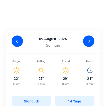
Startseite
09 August, 2026
Sonntag
Morgen
Mittag
Abend
Nacht
22
°
27
°
29
°
21
°
0
mm
0
mm
0
mm
0
mm
Stündlich
14 Tage