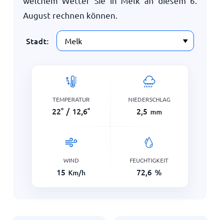
welchem Wetter Sie in Melk an diesem
6.
August
rechnen können.
Stadt:
TEMPERATUR
NIEDERSCHLAG
22
°
/
12,6
°
2,5
mm
WIND
FEUCHTIGKEIT
15
72,6
%
Km/h