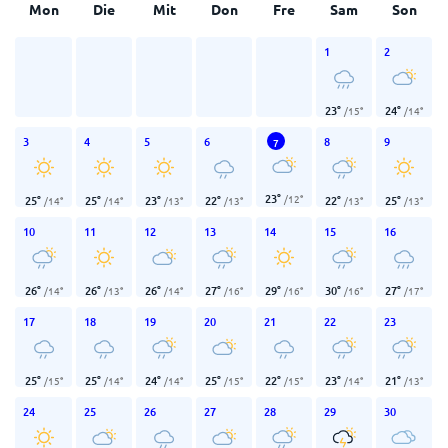
Mon
Die
Mit
Don
Fre
Sam
Son
1
2
23
°
24
°
/
15
°
/
14
°
3
4
5
6
8
9
7
23
°
/
12
°
25
°
25
°
23
°
22
°
22
°
25
°
/
14
°
/
14
°
/
13
°
/
13
°
/
13
°
/
13
°
10
11
12
13
14
15
16
26
°
26
°
26
°
27
°
29
°
30
°
27
°
/
14
°
/
13
°
/
14
°
/
16
°
/
16
°
/
16
°
/
17
°
17
18
19
20
21
22
23
25
°
25
°
24
°
25
°
22
°
23
°
21
°
/
15
°
/
14
°
/
14
°
/
15
°
/
15
°
/
14
°
/
13
°
24
25
26
27
28
29
30