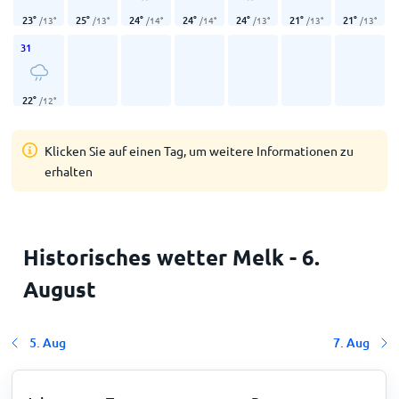
23
°
25
°
24
°
24
°
24
°
21
°
21
°
/
13
°
/
13
°
/
14
°
/
14
°
/
13
°
/
13
°
/
13
°
31
22
°
/
12
°
Klicken Sie auf einen Tag, um weitere Informationen zu
erhalten
Historisches wetter Melk - 6.
August
5. Aug
7. Aug