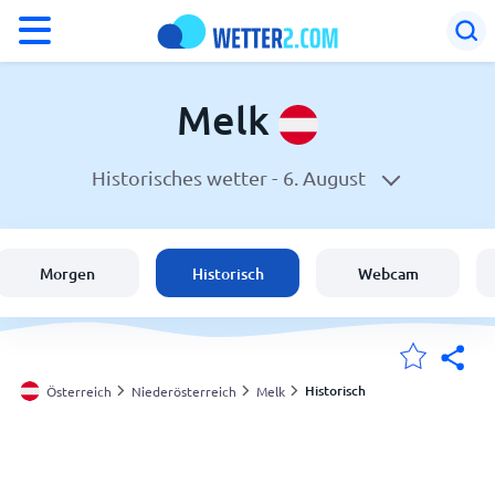
°F
°C
Melk
Historisches wetter -
6. August
Wetter in Melk
Österreich
Morgen
Historisch
Webcam
Schweiz
Deutschland
Historisch
Österreich
Niederösterreich
Melk
Meine Standorte