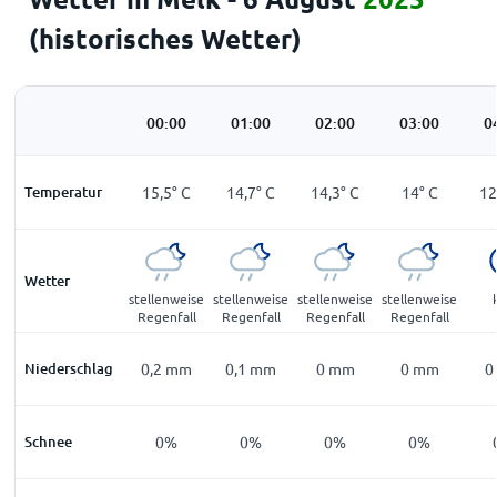
(historisches Wetter)
00:00
01:00
02:00
03:00
0
Temperatur
15,5
°
C
14,7
°
C
14,3
°
C
14
°
C
12
Wetter
stellenweise
stellenweise
stellenweise
stellenweise
Regenfall
Regenfall
Regenfall
Regenfall
Niederschlag
0,2
mm
0,1
mm
0
mm
0
mm
0
Schnee
0%
0%
0%
0%