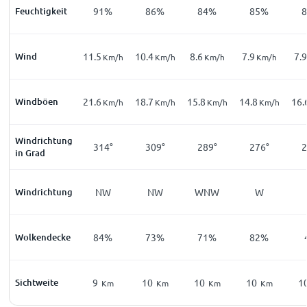
Feuchtigkeit
91%
86%
84%
85%
Wind
11.5
10.4
8.6
7.9
7.9
Km/h
Km/h
Km/h
Km/h
Windböen
21.6
18.7
15.8
14.8
16.
Km/h
Km/h
Km/h
Km/h
Windrichtung
314°
309°
289°
276°
2
in Grad
Windrichtung
NW
NW
WNW
W
Wolkendecke
84%
73%
71%
82%
Sichtweite
9
10
10
10
1
Km
Km
Km
Km