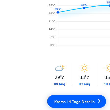
29
°
33
°
35
C
C
08 Aug
09 Aug
10 
Krems 14-Tage Details