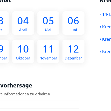
› 14-
3
04
05
06
› Kre
rz
April
Mai
Juni
› Kre
9
10
11
12
› Kr
mber
Oktober
November
Dezember
rvorhersage
re Informationen zu erhalten