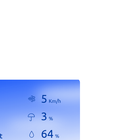
5
Km/h
3
%
64
t
%