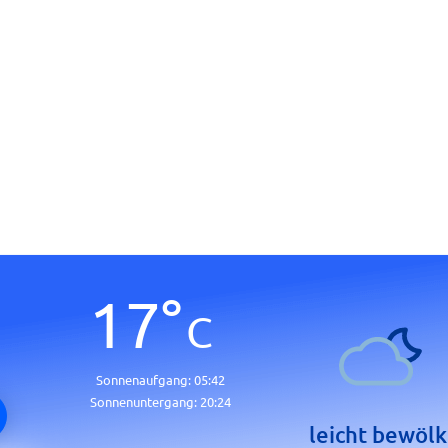
17
°
C
Sonnenaufgang:
05:42
Sonnenuntergang:
20:24
leicht bewölk