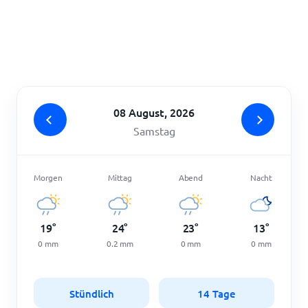
Startseite
08 August, 2026
Samstag
Morgen
Mittag
Abend
Nacht
19
°
24
°
23
°
13
°
0
mm
0.2
mm
0
mm
0
mm
Stündlich
14 Tage