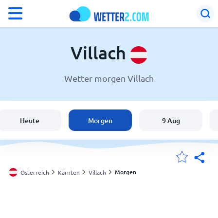
°F
°C
Villach
Wetter morgen Villach
Wetter in Villach
Österreich
Heute
Morgen
9 Aug
Schweiz
Deutschland
Morgen
Österreich
Kärnten
Villach
Meine Standorte