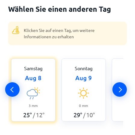
Wählen Sie einen anderen Tag
Klicken Sie auf einen Tag, um weitere
Informationen zu erhalten
Samstag
Sonntag
Mon
Aug 8
Aug 9
Aug
3
mm
0
mm
0,5
25
°
12
°
29
°
10
°
31
°
/
/