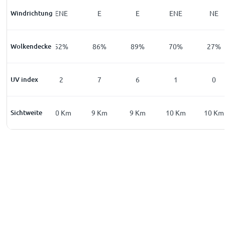
Windrichtung
NE
ENE
E
E
ENE
NE
Wolkendecke
100
%
52
%
86
%
89
%
70
%
27
%
UV index
0
2
7
6
1
0
Sichtweite
0
Km
10
Km
9
Km
9
Km
10
Km
10
Km