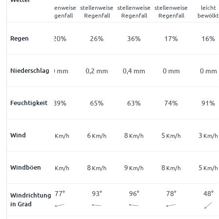
Nebel
stellenweise
stellenweise
stellenweise
stellenweise
leicht
Regenfall
Regenfall
Regenfall
Regenfall
bewölk
Regen
42
%
20
%
26
%
36
%
17
%
16
%
Niederschlag
0
mm
0
mm
0,2
mm
0,4
mm
0
mm
0
mm
Feuchtigkeit
98
%
89
%
65
%
63
%
74
%
91
%
Wind
4
3
6
8
5
3
Km/h
Km/h
Km/h
Km/h
Km/h
Km/h
Windböen
8
4
8
9
8
5
Km/h
Km/h
Km/h
Km/h
Km/h
Km/h
41
°
77
°
93
°
96
°
78
°
48
°
Windrichtung
in Grad